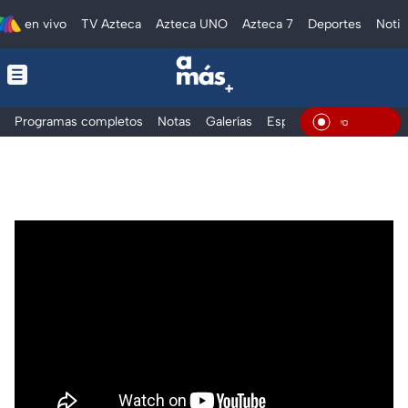
en vivo
TV Azteca
Azteca UNO
Azteca 7
Deportes
Notic
Programas completos
Notas
Galerías
Especiales
En Vivo