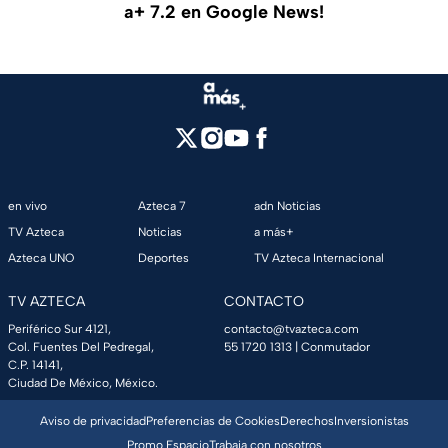
a+ 7.2 en Google News!
en vivo
Azteca 7
adn Noticias
TV Azteca
Noticias
a más+
Azteca UNO
Deportes
TV Azteca Internacional
TV AZTECA
CONTACTO
Periférico Sur 4121,
contacto@tvazteca.com
Col. Fuentes Del Pedregal,
55 1720 1313
| Conmutador
C.P. 14141,
Ciudad De México, México.
Aviso de privacidad
Preferencias de Cookies
Derechos
Inversionistas
Promo Espacio
Trabaja con nosotros