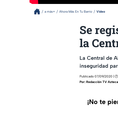
a más+
Ahora Más En Tu Barrio
Video
Se regi
la Cent
La Central de A
inseguridad pa
Publicado 07/09/2020 | 🕑 
Por:
Redacción TV Azteca
¡No te pi