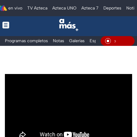
en vivo
TV Azteca
Azteca UNO
Azteca 7
Deportes
Notic
Programas completos
Notas
Galerías
Especiales
En Vivo