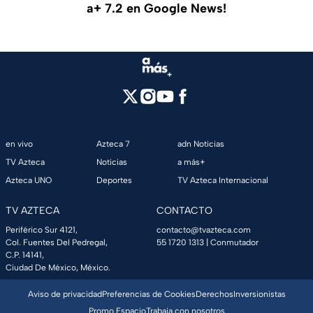
a+ 7.2 en Google News!
en vivo
Azteca 7
adn Noticias
TV Azteca
Noticias
a más+
Azteca UNO
Deportes
TV Azteca Internacional
TV AZTECA
CONTACTO
Periférico Sur 4121,
contacto@tvazteca.com
Col. Fuentes Del Pedregal,
55 1720 1313
| Conmutador
C.P. 14141,
Ciudad De México, México.
Aviso de privacidad
Preferencias de Cookies
Derechos
Inversionistas
Promo Espacio
Trabaja con nosotros