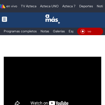
en vivo
TV Azteca
Azteca UNO
Azteca 7
Deportes
Notic
Programas completos
Notas
Galerías
Especiales
En Vivo