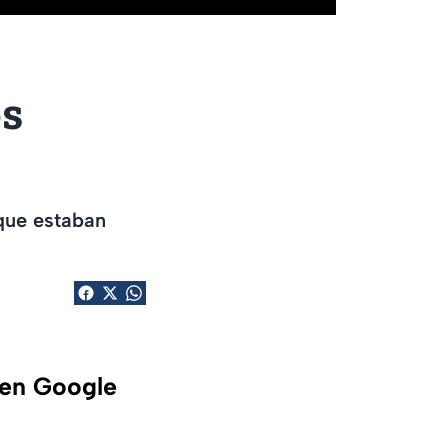
os
 que estaban
 en Google