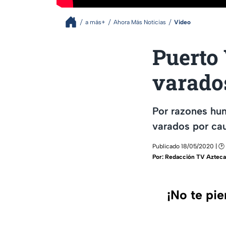
a más+
Ahora Más Noticias
Video
Puerto 
varado
Por razones hum
varados por ca
Publicado 18/05/2020 | 🕑
Por:
Redacción TV Azteca
¡No te pi