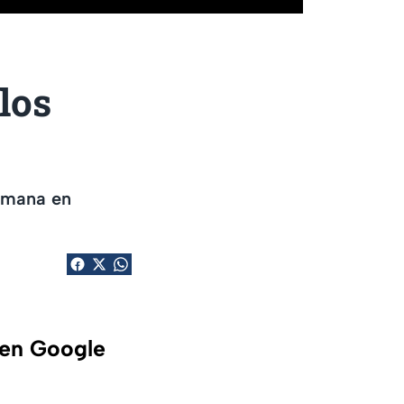
los
semana en
 en Google