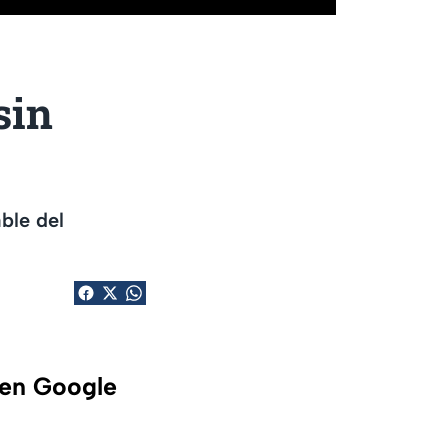
sin
able del
 en Google