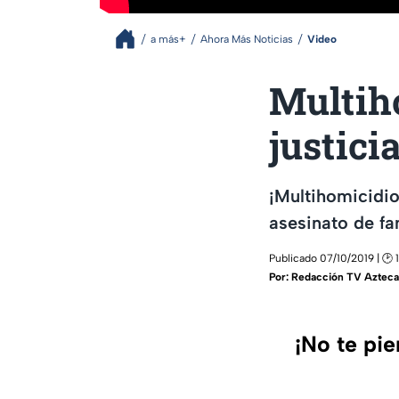
a más+
Ahora Más Noticias
Video
Multiho
justici
¡Multihomicidio 
asesinato de f
Publicado 07/10/2019 | 🕑 
Por:
Redacción TV Azteca
¡No te pi