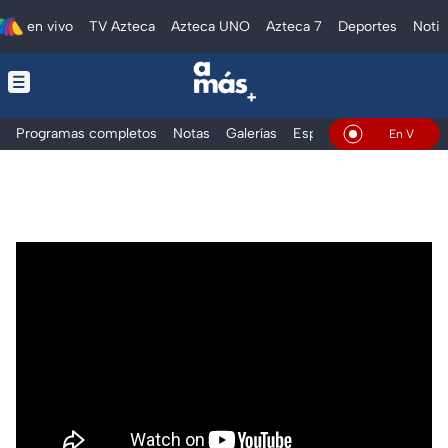
en vivo
TV Azteca
Azteca UNO
Azteca 7
Deportes
Notic
Programas completos
Notas
Galerías
Especiales
En Vivo