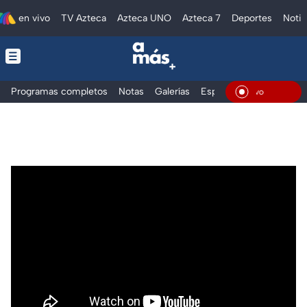
en vivo
TV Azteca
Azteca UNO
Azteca 7
Deportes
Notic
Programas completos
Notas
Galerías
Especiales
En Vivo