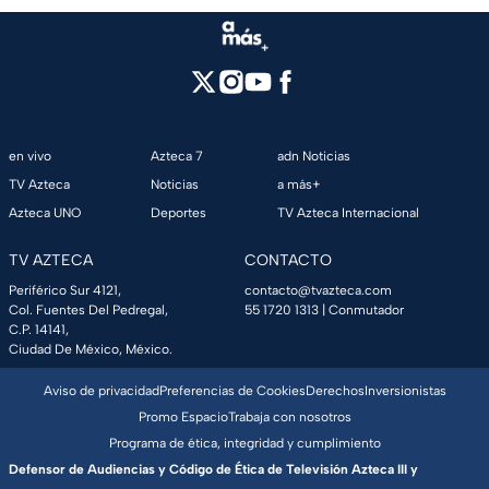
en vivo
Azteca 7
adn Noticias
TV Azteca
Noticias
a más+
Azteca UNO
Deportes
TV Azteca Internacional
TV AZTECA
CONTACTO
Periférico Sur 4121,
contacto@tvazteca.com
Col. Fuentes Del Pedregal,
55 1720 1313
| Conmutador
C.P. 14141,
Ciudad De México, México.
Aviso de privacidad
Preferencias de Cookies
Derechos
Inversionistas
Promo Espacio
Trabaja con nosotros
Programa de ética, integridad y cumplimiento
Defensor de Audiencias y Código de Ética de Televisión Azteca III y