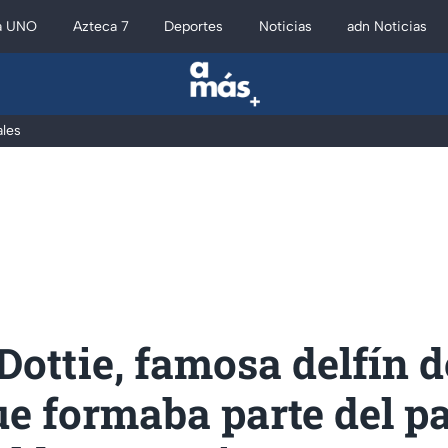
a UNO
Azteca 7
Deportes
Noticias
adn Noticias
les
ottie, famosa delfín d
ue formaba parte del p