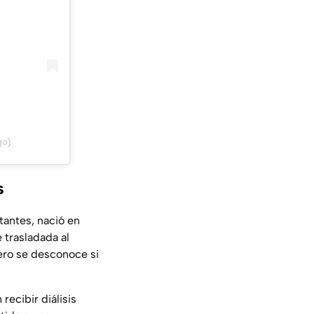
go)
s
tantes, nació en
 trasladada al
pero se desconoce si
 recibir diálisis