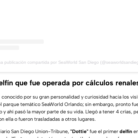
a publicación compartida por SeaWorld San Diego (@seaworldsandie
delfín que fue operada por cálculos renale
 conocido por su gran personalidad y curiosidad hacia los visi
el parque temático SeaWorld Orlando; sin embargo, pronto fue
y ahí pasó la mayor parte de su vida. Llegó a tener 4 crías, 
 ella o fueron trasladadas a otros lugares.
iario San Diego Union-Tribune,
"Dottie"
fue el primer
delfín
en