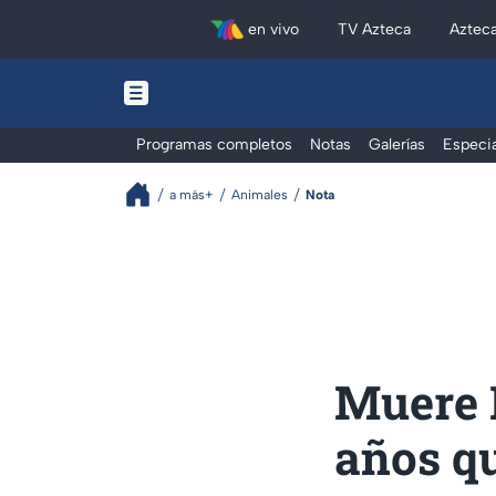
en vivo
TV Azteca
Aztec
Programas completos
Notas
Galerías
Especia
a más+
Animales
Nota
Muere D
años q