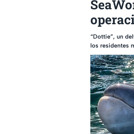
SeaWor
operaci
“Dottie”, un de
los residentes 