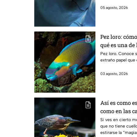
05 agosto, 2026
Pez loro: cóm
qué es una de 
océano
Pez loro. Conoce s
extraño papel que
03 agosto, 2026
Así es como es
como en las c
Si ves en cierto m
que no tiene cuel
estirarse la “magi