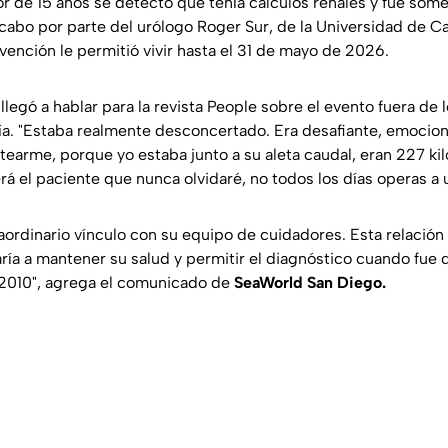
or de 15 años se detectó que tenía cálculos renales y fue some
cabo por parte del urólogo Roger Sur, de la Universidad de Ca
vención le permitió vivir hasta el 31 de mayo de 2026.
llegó a hablar para la revista People sobre el evento fuera de
ía. "Estaba realmente desconcertado. Era desafiante, emociona
earme, porque yo estaba junto a su aleta caudal, eran 227 kilo
será el paciente que nunca olvidaré, no todos los días operas a u
aordinario vínculo con su equipo de cuidadores. Esta relación
ría a mantener su salud y permitir el diagnóstico cuando fue
 2010", agrega el comunicado de
SeaWorld San Diego.