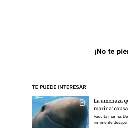
¡No te pi
TE PUEDE INTERESAR
La amenaza qu
marina: causas
inminente de
Vaquita marina. De
inminente desapar