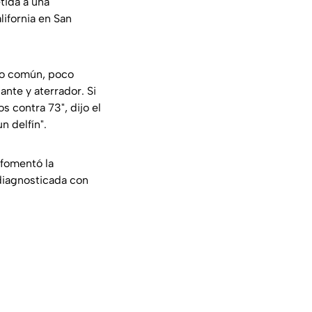
tida a una
lifornia en San
 lo común, poco
nte y aterrador. Si
s contra 73", dijo el
n delfín".
 fomentó la
 diagnosticada con