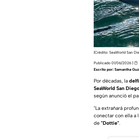
|Crédito: SeaWorld San Di
Publicado 01/06/2026 | 🕑 
Escrito por:
Samantha Gu
Por décadas, la
delf
SeaWorld San Dieg
según anunció el pa
"La extrañará profu
conectar con ella a
de
"Dottie"
.