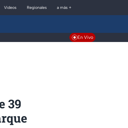
Regionales
Videos
a más +
En Vivo
e 39
arque