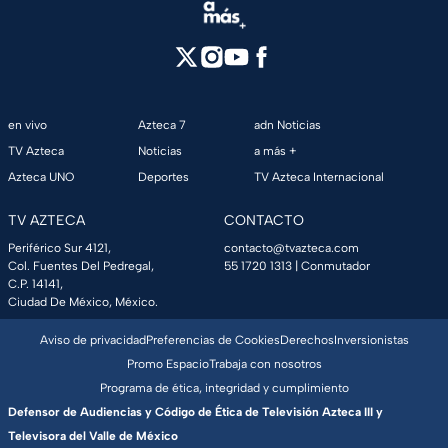
en vivo
Azteca 7
adn Noticias
TV Azteca
Noticias
a más +
Azteca UNO
Deportes
TV Azteca Internacional
TV AZTECA
CONTACTO
Periférico Sur 4121,
contacto@tvazteca.com
Col. Fuentes Del Pedregal,
55 1720 1313
| Conmutador
C.P. 14141,
Ciudad De México, México.
Aviso de privacidad
Preferencias de Cookies
Derechos
Inversionistas
Promo Espacio
Trabaja con nosotros
Programa de ética, integridad y cumplimiento
Defensor de Audiencias y Código de Ética de Televisión Azteca III y
Televisora del Valle de México