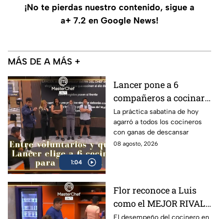
¡No te pierdas nuestro contenido, sigue a
a+ 7.2 en Google News!
MÁS DE A MÁS +
Lancer pone a 6
compañeros a cocinar
para TODOS y Luis se
La práctica sabatina de hoy
agarró a todos los cocineros
queja: '¿Premio o
con ganas de descansar
castigo?' (VIDEO)
08 agosto, 2026
1:04
Flor reconoce a Luis
como el MEJOR RIVAL
de MasterChef 24/7: 'Te
El desempeño del cocinero en