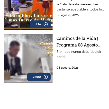
la Gala de este viernes fue
vas a quedar' (VIDEO)
bastante aceptable y todos lo
notaron
08 agosto, 2026
1:26
Caminos de la Vida |
Programa 08 Agosto
2026
El miedo nunca debe decidir
por ti.
08 agosto, 2026
27:00