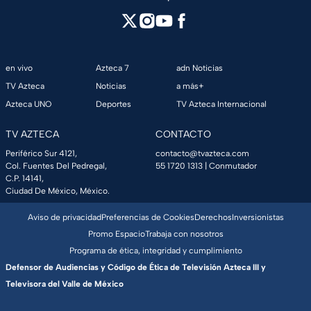
en vivo
Azteca 7
adn Noticias
TV Azteca
Noticias
a más+
Azteca UNO
Deportes
TV Azteca Internacional
TV AZTECA
CONTACTO
Periférico Sur 4121,
contacto@tvazteca.com
Col. Fuentes Del Pedregal,
55 1720 1313
| Conmutador
C.P. 14141,
Ciudad De México, México.
Aviso de privacidad
Preferencias de Cookies
Derechos
Inversionistas
Promo Espacio
Trabaja con nosotros
Programa de ética, integridad y cumplimiento
Defensor de Audiencias y Código de Ética de Televisión Azteca III y
Televisora del Valle de México