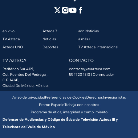
en vivo
Azteca 7
adn Noticias
TV Azteca
Noticias
a más+
Azteca UNO
Deportes
TV Azteca Internacional
TV AZTECA
CONTACTO
Periférico Sur 4121,
contacto@tvazteca.com
Col. Fuentes Del Pedregal,
55 1720 1313
| Conmutador
C.P. 14141,
Ciudad De México, México.
Aviso de privacidad
Preferencias de Cookies
Derechos
Inversionistas
Promo Espacio
Trabaja con nosotros
Programa de ética, integridad y cumplimiento
Defensor de Audiencias y Código de Ética de Televisión Azteca III y
Televisora del Valle de México