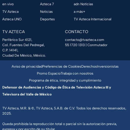
en vivo
Azteca 7
adn Noticias
TV Azteca
Noticias
a más+
Azteca UNO
Deportes
TV Azteca Internacional
TV AZTECA
CONTACTO
Periférico Sur 4121,
contacto@tvazteca.com
Col. Fuentes Del Pedregal,
55 1720 1313
| Conmutador
C.P. 14141,
Ciudad De México, México.
Aviso de privacidad
Preferencias de Cookies
Derechos
Inversionistas
Promo Espacio
Trabaja con nosotros
Programa de ética, integridad y cumplimiento
Defensor de Audiencias y Código de Ética de Televisión Azteca III y
Televisora del Valle de México
TV Azteca, M.R. & ©, TV Azteca, S.A.B. de C.V. Todos los derechos reservados,
2025.
Queda prohibida la reproducción total o parcial sin la autorización previa,
expresa y por escrito de su titular.