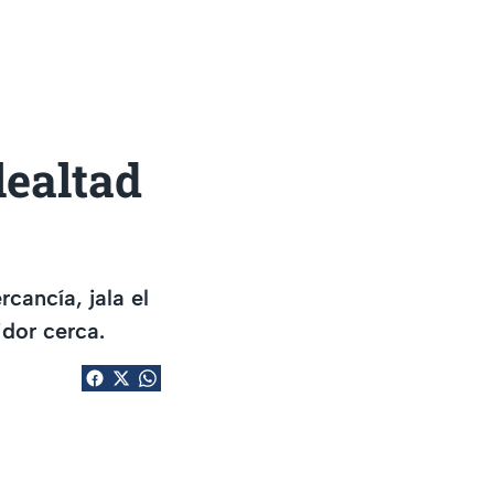
lealtad
cancía, jala el
idor cerca.