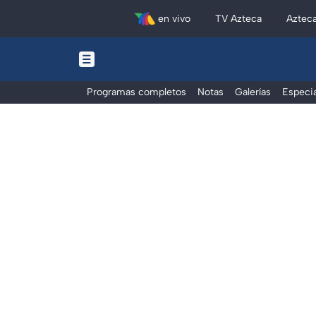
en vivo
TV Azteca
Aztec
Programas completos
Notas
Galerías
Especia