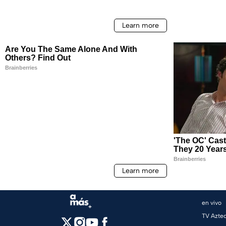
en vivo
TV Azte