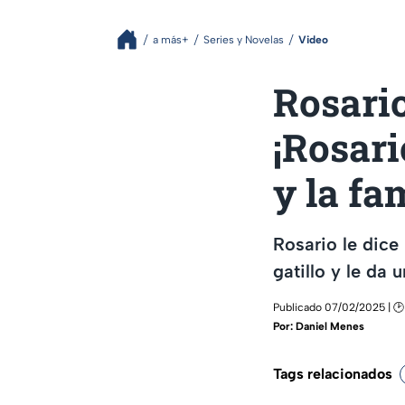
a más+
Series y Novelas
Video
Rosario
¡Rosari
y la fam
Rosario le dice
gatillo y le da 
Publicado 07/02/2025 | 🕑
Por:
Daniel Menes
Tags relacionados