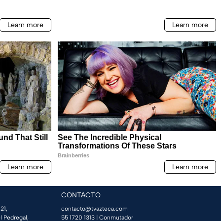
CONTACTO
21,
contacto@tvazteca.com
l Pedregal,
55 1720 1313
| Conmutador