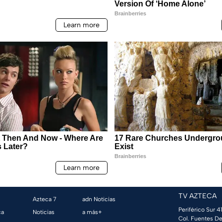
TV AZTECA
Azteca 7
adn Noticias
Periférico Sur 41
ca
Noticias
a más+
Col. Fuentes De