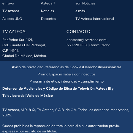
en vivo
Azteca 7
adn Noticias
TV Azteca
Noticias
a más+
Azteca UNO
Deportes
TV Azteca Internacional
TV AZTECA
CONTACTO
Periférico Sur 4121,
contacto@tvazteca.com
Col. Fuentes Del Pedregal,
55 1720 1313
| Conmutador
C.P. 14141,
Ciudad De México, México.
Aviso de privacidad
Preferencias de Cookies
Derechos
Inversionistas
Promo Espacio
Trabaja con nosotros
Programa de ética, integridad y cumplimiento
Defensor de Audiencias y Código de Ética de Televisión Azteca III y
Televisora del Valle de México
TV Azteca, M.R. & ©, TV Azteca, S.A.B. de C.V. Todos los derechos reservados,
2025.
Queda prohibida la reproducción total o parcial sin la autorización previa,
expresa y por escrito de su titular.