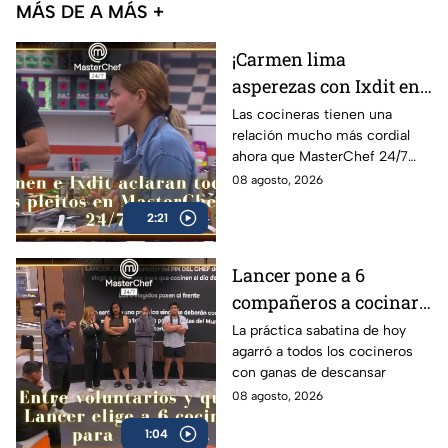
MÁS DE A MÁS +
¡Carmen lima
asperezas con Ixdit en
MasterChef 24/7 y
Las cocineras tienen una
relación mucho más cordial
culpa a Michelle! 'Me
ahora que MasterChef 24/7
calentó la cabeza'
está en su recta final
08 agosto, 2026
(VIDEO)
2:21
Lancer pone a 6
compañeros a cocinar
para TODOS y Luis se
La práctica sabatina de hoy
agarró a todos los cocineros
queja: '¿Premio o
con ganas de descansar
castigo?' (VIDEO)
08 agosto, 2026
1:04