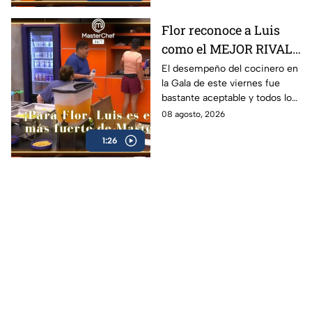
Flor reconoce a Luis
como el MEJOR RIVAL
de MasterChef 24/7: 'Te
El desempeño del cocinero en
la Gala de este viernes fue
vas a quedar' (VIDEO)
bastante aceptable y todos lo
notaron
08 agosto, 2026
1:26