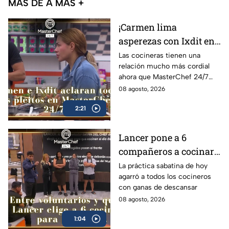
MÁS DE A MÁS +
¡Carmen lima
asperezas con Ixdit en
MasterChef 24/7 y
Las cocineras tienen una
relación mucho más cordial
culpa a Michelle! 'Me
ahora que MasterChef 24/7
calentó la cabeza'
está en su recta final
08 agosto, 2026
(VIDEO)
2:21
Lancer pone a 6
compañeros a cocinar
para TODOS y Luis se
La práctica sabatina de hoy
agarró a todos los cocineros
queja: '¿Premio o
con ganas de descansar
castigo?' (VIDEO)
08 agosto, 2026
1:04