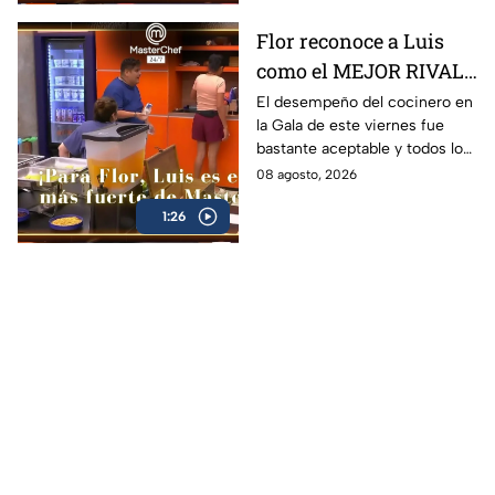
Flor reconoce a Luis
como el MEJOR RIVAL
de MasterChef 24/7: 'Te
El desempeño del cocinero en
la Gala de este viernes fue
vas a quedar' (VIDEO)
bastante aceptable y todos lo
notaron
08 agosto, 2026
1:26