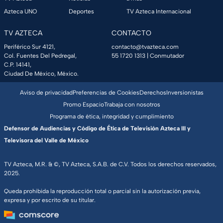
Azteca UNO
Deportes
TV Azteca Internacional
TV AZTECA
CONTACTO
Periférico Sur 4121,
contacto@tvazteca.com
Col. Fuentes Del Pedregal,
55 1720 1313
| Conmutador
C.P. 14141,
Ciudad De México, México.
Aviso de privacidad
Preferencias de Cookies
Derechos
Inversionistas
Promo Espacio
Trabaja con nosotros
Programa de ética, integridad y cumplimiento
Defensor de Audiencias y Código de Ética de Televisión Azteca III y
Televisora del Valle de México
TV Azteca, M.R. & ©, TV Azteca, S.A.B. de C.V. Todos los derechos reservados,
2025.
Queda prohibida la reproducción total o parcial sin la autorización previa,
expresa y por escrito de su titular.