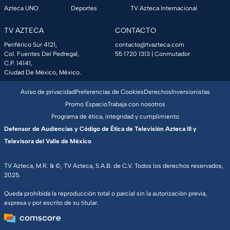
Azteca UNO
Deportes
TV Azteca Internacional
TV AZTECA
CONTACTO
Periférico Sur 4121,
contacto@tvazteca.com
Col. Fuentes Del Pedregal,
55 1720 1313
| Conmutador
C.P. 14141,
Ciudad De México, México.
Aviso de privacidad
Preferencias de Cookies
Derechos
Inversionistas
Promo Espacio
Trabaja con nosotros
Programa de ética, integridad y cumplimiento
Defensor de Audiencias y Código de Ética de Televisión Azteca III y
Televisora del Valle de México
TV Azteca, M.R. & ©, TV Azteca, S.A.B. de C.V. Todos los derechos reservados,
2025.
Queda prohibida la reproducción total o parcial sin la autorización previa,
expresa y por escrito de su titular.