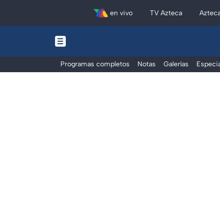
en vivo
TV Azteca
Aztec
Programas completos
Notas
Galerías
Especia