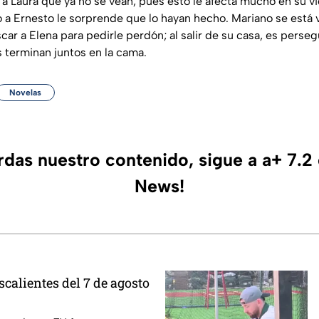
e a Laura que ya no se vean, pues esto le afecta mucho en su vi
o a Ernesto le sorprende que lo hayan hecho. Mariano se está 
scar a Elena para pedirle perdón; al salir de su casa, es perseg
terminan juntos en la cama.
Novelas
erdas nuestro contenido, sigue a a+ 7.2
News!
calientes del 7 de agosto