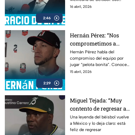
declaraciones generan
16 abril, 2026
expectativa.
2:46
Hernán Pérez: “Nos
comprometimos a
jugar pelota bonita”
Hernán Pérez habla del
compromiso del equipo por
jugar “pelota bonita”. Conoce
sus declaraciones en esta
15 abril, 2026
entrevista.
2:29
Miguel Tejada: “Muy
contento de regresar a
la Liga Mexicana”
Una leyenda del béisbol vuelve
a México y lo deja claro: está
feliz de regresar