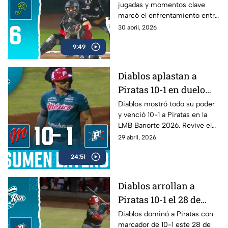
jugadas y momentos clave
la LMB
marcó el enfrentamiento entre
Pericos y Guerreros.
30 abril, 2026
9:49
Diablos aplastan a
Piratas 10-1 en duelo
dominante de la LMB
Diablos mostró todo su poder
y venció 10-1 a Piratas en la
Banorte 2026
LMB Banorte 2026. Revive el
resumen extendido del juego
29 abril, 2026
disputado el 28 de abril.
24:51
Diablos arrollan a
Piratas 10-1 el 28 de
abril | Home Run
Diablos dominó a Piratas con
marcador de 10-1 este 28 de
Azteca