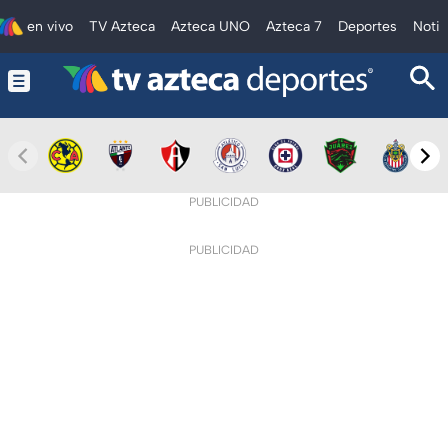
en vivo
TV Azteca
Azteca UNO
Azteca 7
Deportes
Notic
PUBLICIDAD
PUBLICIDAD