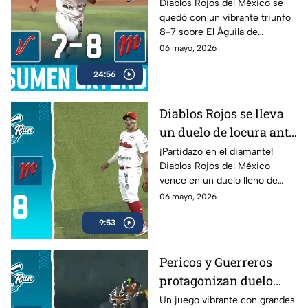
Veracruz en cierre
Diablos Rojos del México se
quedó con un vibrante triunfo
cardíaco
8-7 sobre El Águila de
Veracruz en un duelo lleno de
06 mayo, 2026
emociones dentro de la LMB
24:56
Banorte 2026.
Diablos Rojos se lleva
un duelo de locura ante
El Águila de Veracruz
¡Partidazo en el diamante!
Diablos Rojos del México
(8-7)
vence en un duelo lleno de
emociones a El Águila de
06 mayo, 2026
Veracruz por 8-7.
9:53
Pericos y Guerreros
protagonizan duelo
lleno de emociones en
Un juego vibrante con grandes