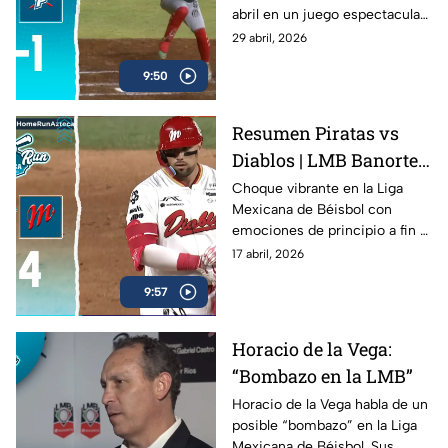
abril en un juego espectacular .
Mira el resumen completo.
29 abril, 2026
9:50
Resumen Piratas vs
Diablos | LMB Banorte
2026 | 16 de abril de
Choque vibrante en la Liga
Mexicana de Béisbol con
2026
emociones de principio a fin ⚾
🔥
17 abril, 2026
9:57
Horacio de la Vega:
“Bombazo en la LMB”
Horacio de la Vega habla de un
posible “bombazo” en la Liga
Mexicana de Béisbol. Sus