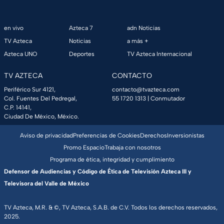
en vivo
Azteca 7
adn Noticias
TV Azteca
Noticias
a más +
Azteca UNO
Deportes
TV Azteca Internacional
TV AZTECA
CONTACTO
Periférico Sur 4121,
contacto@tvazteca.com
Col. Fuentes Del Pedregal,
55 1720 1313
| Conmutador
C.P. 14141,
Ciudad De México, México.
Aviso de privacidad
Preferencias de Cookies
Derechos
Inversionistas
Promo Espacio
Trabaja con nosotros
Programa de ética, integridad y cumplimiento
Defensor de Audiencias y Código de Ética de Televisión Azteca III y
Televisora del Valle de México
TV Azteca, M.R. & ©, TV Azteca, S.A.B. de C.V. Todos los derechos reservados,
2025.