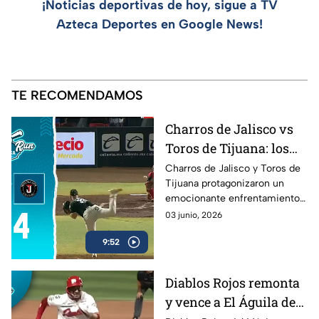
¡Noticias deportivas de hoy, sigue a TV
Azteca Deportes en Google News!
TE RECOMENDAMOS
Charros de Jalisco vs
Toros de Tijuana: los
mejores momentos del
Charros de Jalisco y Toros de
Tijuana protagonizaron un
duelo en Home Run
emocionante enfrentamiento
Azteca
en la Liga Mexicana de Beisbol.
03 junio, 2026
Revive las mejores jugadas, las
9:52
carreras más importantes y los
momentos que definieron el
resultado del encuentro en
Diablos Rojos remonta
Home Run Azteca.
y vence a El Águila de