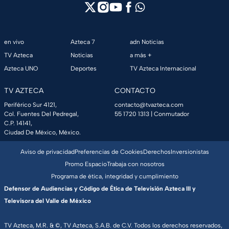
en vivo
Azteca 7
adn Noticias
TV Azteca
Noticias
a más +
Azteca UNO
Deportes
TV Azteca Internacional
TV AZTECA
CONTACTO
Periférico Sur 4121,
contacto@tvazteca.com
Col. Fuentes Del Pedregal,
55 1720 1313
| Conmutador
C.P. 14141,
Ciudad De México, México.
Aviso de privacidad
Preferencias de Cookies
Derechos
Inversionistas
Promo Espacio
Trabaja con nosotros
Programa de ética, integridad y cumplimiento
Defensor de Audiencias y Código de Ética de Televisión Azteca III y
Televisora del Valle de México
TV Azteca, M.R. & ©, TV Azteca, S.A.B. de C.V. Todos los derechos reservados,