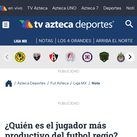
en vivo
TV Azteca
Azteca UNO
Azteca 7
Deportes
Notic
NOTAS
LOS 4 GRANDES
ARRIBA EL NORTE
PUBLICIDAD
Azteca Deportes
Fut Azteca
Liga MX
Nota
PUBLICIDAD
¿Quién es el jugador más
productivo del futbol regio?