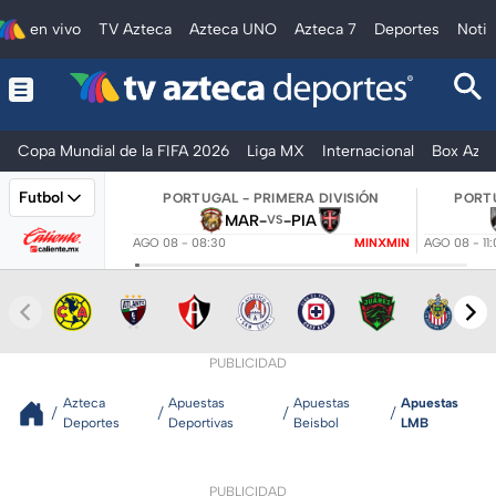
en vivo
TV Azteca
Azteca UNO
Azteca 7
Deportes
Notic
Copa Mundial de la FIFA 2026
Liga MX
Internacional
Box Azte
Futbol
PORTUGAL - PRIMERA DIVISIÓN
PORTU
MAR
-
-
PIA
VS
AGO 08 - 08:30
MINXMIN
AGO 08 - 11
PUBLICIDAD
Azteca
Apuestas
Apuestas
Apuestas
Deportes
Deportivas
Beisbol
LMB
PUBLICIDAD