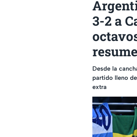
Argent
3-2 a C
octavos
resume
Desde la canch
partido lleno 
extra