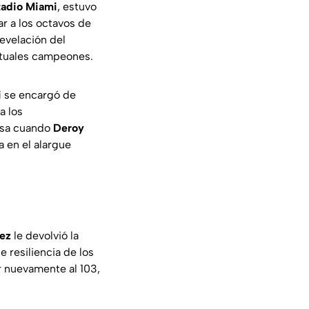
tadio Miami
, estuvo
ar a los octavos de
revelación del
 actuales campeones.
i
se encargó de
a los
esa cuando
Deroy
a en el alargue
nez
le devolvió la
 resiliencia de los
 nuevamente al 103,