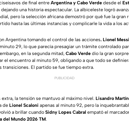
ciseisavos de final entre
Argentina y Cabo Verde
desde el
Es
dejando una historia espectacular. La albiceleste logró avanz
dial, pero la selección africana demostró por qué fue la gran 
partido hasta las últimas instancias y complicarle la vida a los
n Argentina tomando el control de las acciones
. Lionel Mess
 minuto 29, lo que parecía presagiar un trámite controlado par
 embargo, en la segunda mitad,
Cabo Verde
dio la gran sorpr
 el encuentro al minuto 59, obligando a que todo se definier
s transiciones. El partido se fue tiempo extra.
PUBLICIDAD
 extra, la tensión se mantuvo al máximo nivel.
Lisandro Martí
ra de
Lionel Scaloni
apenas al minuto 92, pero la inquebrantable
olvió a brillar cuando
Sidny Lopes Cabral
empató el marcador
a del Mundo 2026 TM
.