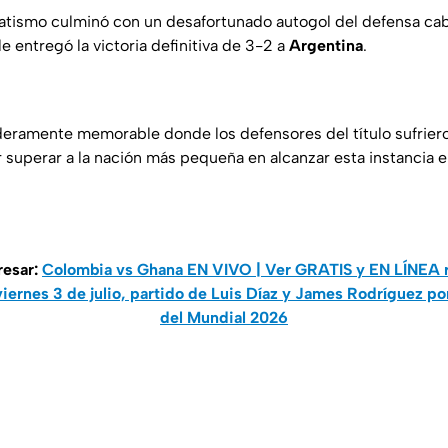
matismo culminó con un desafortunado autogol del defensa c
 le entregó la victoria definitiva de 3-2 a
Argentina
.
eramente memorable donde los defensores del título sufriero
superar a la nación más pequeña en alcanzar esta instancia en
resar:
Colombia vs Ghana EN VIVO | Ver GRATIS y EN LÍNEA r
ernes 3 de julio, partido de Luis Díaz y James Rodríguez por
del Mundial 2026