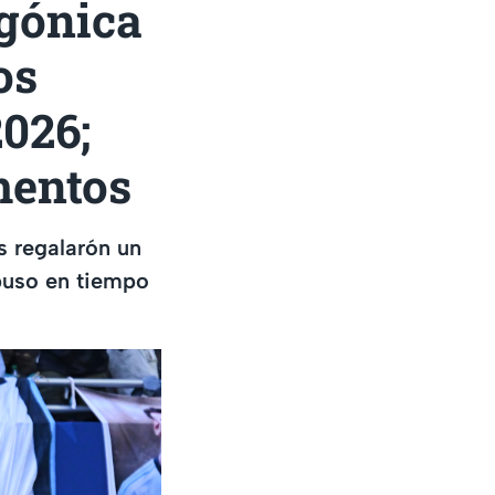
gónica
os
2026;
mentos
s regalarón un
puso en tiempo