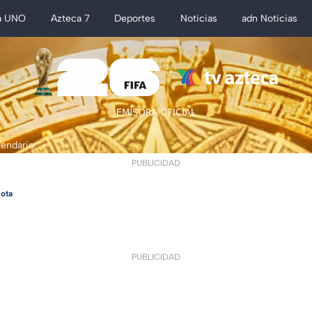
a UNO
Azteca 7
Deportes
Noticias
adn Noticias
lendario
PUBLICIDAD
ota
PUBLICIDAD