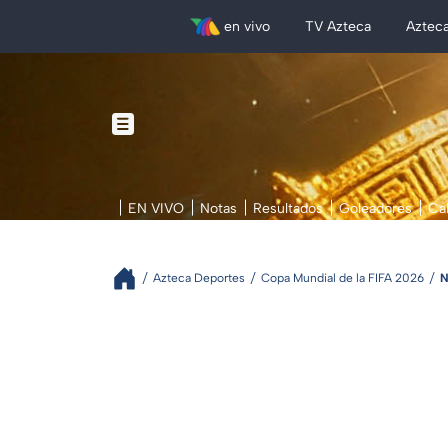
en vivo
TV Azteca
Aztec
EN VIVO
Notas
Resultados
Goleadores
Ca
Azteca Deportes
Copa Mundial de la FIFA 2026
N