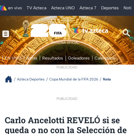
en vivo
TV Azteca
Azteca UNO
Azteca 7
Deportes
Notic
EN VIVO
Notas
Resultados
Goleadores
Calendario
PUBLICIDAD
Azteca Deportes
Copa Mundial de la FIFA 2026
Nota
PUBLICIDAD
Carlo Ancelotti REVELÓ si se
queda o no con la Selección de