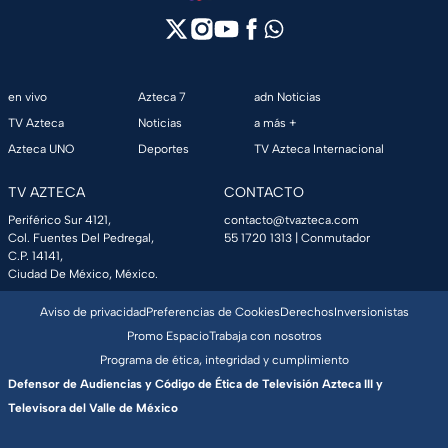
en vivo
Azteca 7
adn Noticias
TV Azteca
Noticias
a más +
Azteca UNO
Deportes
TV Azteca Internacional
TV AZTECA
CONTACTO
Periférico Sur 4121,
contacto@tvazteca.com
Col. Fuentes Del Pedregal,
55 1720 1313
| Conmutador
C.P. 14141,
Ciudad De México, México.
Aviso de privacidad
Preferencias de Cookies
Derechos
Inversionistas
Promo Espacio
Trabaja con nosotros
Programa de ética, integridad y cumplimiento
Defensor de Audiencias y Código de Ética de Televisión Azteca III y
Televisora del Valle de México