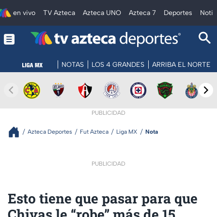
en vivo
TV Azteca
Azteca UNO
Azteca 7
Deportes
Notic
NOTAS
LOS 4 GRANDES
ARRIBA EL NORTE
PUBLICIDAD
Azteca Deportes
Fut Azteca
Liga MX
Nota
PUBLICIDAD
Esto tiene que pasar para que
Chivas le “robe” más de 15