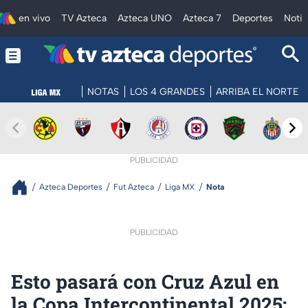
en vivo
TV Azteca
Azteca UNO
Azteca 7
Deportes
Notic
NOTAS
LOS 4 GRANDES
ARRIBA EL NORTE
PUBLICIDAD
Azteca Deportes
Fut Azteca
Liga MX
Nota
PUBLICIDAD
Esto pasará con Cruz Azul en
la Copa Intercontinental 2025;