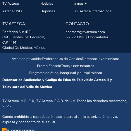
TV Azteca
Noticias
a más +
Azteca UNO
Deportes
TV Azteca Internacional
TV AZTECA
CONTACTO
Periférico Sur 4121,
contacto@tvazteca.com
Col. Fuentes Del Pedregal,
55 1720 1313
| Conmutador
C.P. 14141,
Ciudad De México, México.
Aviso de privacidad
Preferencias de Cookies
Derechos
Inversionistas
Promo Espacio
Trabaja con nosotros
Programa de ética, integridad y cumplimiento
Defensor de Audiencias y Código de Ética de Televisión Azteca III y
Televisora del Valle de México
TV Azteca, M.R. & ©, TV Azteca, S.A.B. de C.V. Todos los derechos reservados,
2025.
Queda prohibida la reproducción total o parcial sin la autorización previa,
expresa y por escrito de su titular.