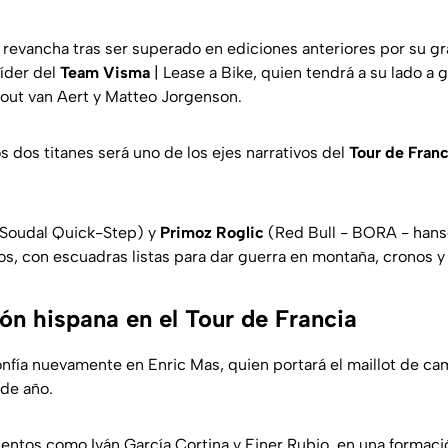
revancha tras ser superado en ediciones anteriores por su gra
 líder del
Team Visma
| Lease a Bike, quien tendrá a su lado a g
ut van Aert y Matteo Jorgenson.
os dos titanes será uno de los ejes narrativos del
Tour de Franc
Soudal Quick-Step) y
Primoz Roglic
(Red Bull - BORA - han
s, con escuadras listas para dar guerra en montaña, cronos y 
ón hispana en el Tour de Francia
nfía nuevamente en Enric Mas, quien portará el maillot de c
 de año.
alentos como Iván García Cortina y Einer Rubio, en una formac