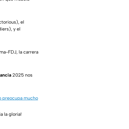
torious), el
ers), y el
ma-FDJ, la carrera
rancia
2025 nos
 lo preocupa mucho
 la gloria!