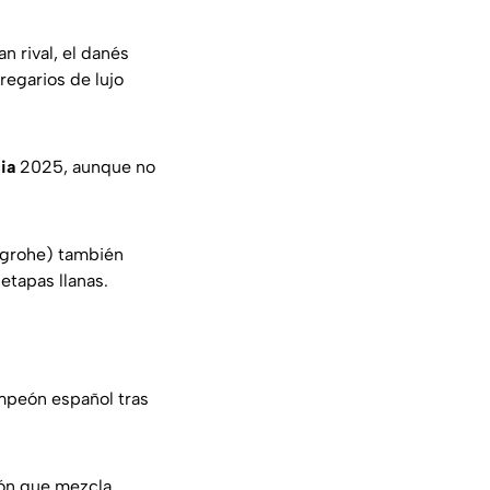
n rival, el danés
regarios de lujo
ia
2025, aunque no
sgrohe) también
etapas llanas.
ampeón español tras
ión que mezcla