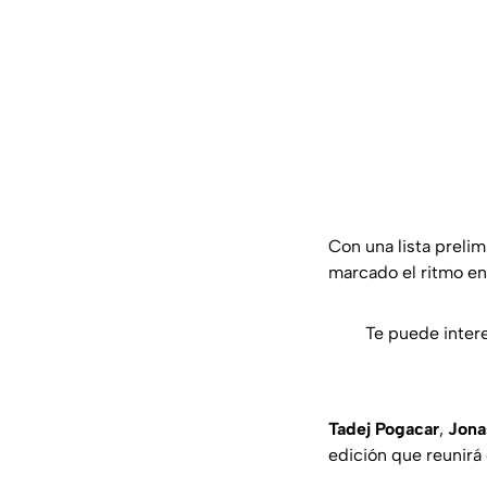
Con una lista preli
marcado el ritmo en
Te puede inter
Tadej Pogacar
,
Jona
edición que reunirá