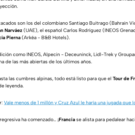
yección.
cados son los del colombiano Santiago Buitrago (Bahrain Vic
an Narváez
(UAE), el español Carlos Rodríguez (INEOS Grenadi
cía Pierna
(Arkéa - B&B Hotels).
ición como INEOS, Alpecin - Deceuninck, Lidl-Trek y Groupa
una de las más abiertas de los últimos años.
sta las cumbres alpinas, todo está listo para que el
Tour de F
 de leyenda.
r:
Vale menos de 1 millón y Cruz Azul le haría una jugada que
 regresiva ha comenzado… ¡
Francia
se alista para pedalear hacia