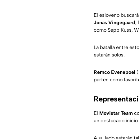
El esloveno buscará 
Jonas Vingegaard
,
como Sepp Kuss, Wo
La batalla entre est
estarán solos.
Remco Evenepoel
(
parten como favorito
Representaci
El
Movistar Team
co
un destacado inicio
A su lado estarán t