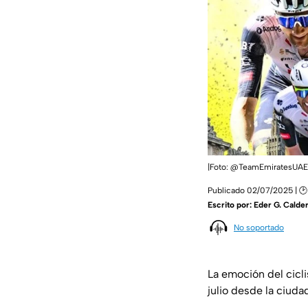
|Foto: @TeamEmiratesUAE
Publicado 02/07/2025 | 🕑 
Escrito por:
Eder G. Calde
No soportado
La emoción del cicli
julio desde la ciud