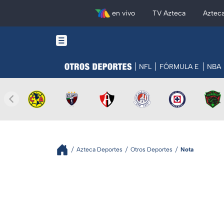
en vivo
TV Azteca
Aztec
NFL
FÓRMULA E
NBA
Azteca Deportes
Otros Deportes
Nota