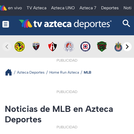
en vivo
TV Azteca
Azteca UNO
Azteca 7
Deportes
Notic
PUBLICIDAD
Azteca Deportes
Home Run Azteca
MLB
PUBLICIDAD
Noticias de MLB en Azteca
Deportes
PUBLICIDAD