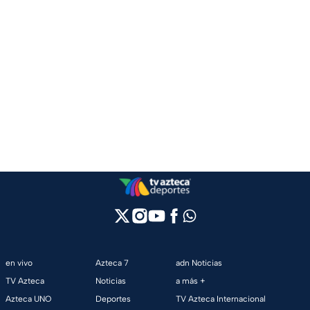
en vivo
Azteca 7
adn Noticias
TV Azteca
Noticias
a más +
Azteca UNO
Deportes
TV Azteca Internacional