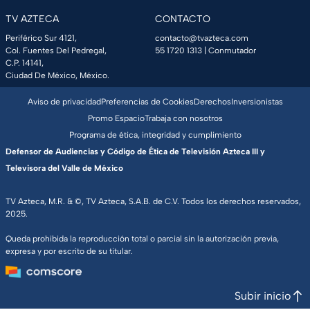
TV AZTECA
CONTACTO
Periférico Sur 4121,
contacto@tvazteca.com
Col. Fuentes Del Pedregal,
55 1720 1313
| Conmutador
C.P. 14141,
Ciudad De México, México.
Aviso de privacidad
Preferencias de Cookies
Derechos
Inversionistas
Promo Espacio
Trabaja con nosotros
Programa de ética, integridad y cumplimiento
Defensor de Audiencias y Código de Ética de Televisión Azteca III y
Televisora del Valle de México
TV Azteca, M.R. & ©, TV Azteca, S.A.B. de C.V. Todos los derechos reservados,
2025.
Queda prohibida la reproducción total o parcial sin la autorización previa,
expresa y por escrito de su titular.
Subir inicio