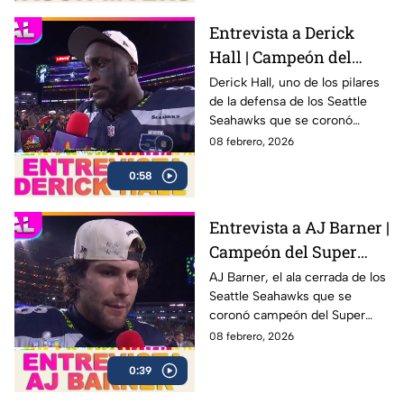
Entrevista a Derick
Hall | Campeón del
Super Bowl LX con los
Derick Hall, uno de los pilares
de la defensa de los Seattle
Seahawks
Seahawks que se coronó
campeón del Super Bowl LX 🏆
08 febrero, 2026
después de una sólida
0:58
actuación colectiva ante los
New England Patriots en el
Levi’s Stadium
Entrevista a AJ Barner |
Campeón del Super
Bowl LX con los
AJ Barner, el ala cerrada de los
Seattle Seahawks que se
Seahawks
coronó campeón del Super
Bowl LX tras la victoria ante los
08 febrero, 2026
New England Patriots.
0:39