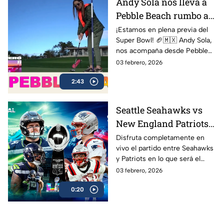
Andy Sola nos lleva a
England Patriots.
Pebble Beach rumbo al
Super Bow | Sola al
¡Estamos en plena previa del
Super Bowl! 🏈🇲🇽 Andy Sola,
Super Bowl
nos acompaña desde Pebble
Beach, compartiendo cómo se
03 febrero, 2026
vive la cuenta regresiva rumbo
2:43
al Super Bowl LX, el evento
más esperado de la NFL
Seattle Seahawks vs
New England Patriots
ver EN VIVO y GRATIS
Disfruta completamente en
vivo el partido entre Seahawks
Super Bowl LX 2026,
y Patriots en lo que será el
gran final de la NFL
esperado Super Bowl 2026 en
03 febrero, 2026
donde Nueva Inglaterra podría
0:20
convertirse en el más ganador