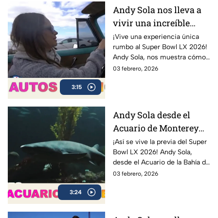
Andy Sola nos lleva a
vivir una increíble
experiencia en un Bel
¡Vive una experiencia única
rumbo al Super Bowl LX 2026!
Air 1954 | Sola al Super
Andy Sola, nos muestra cómo
Bowl
se vive la previa del Super
03 febrero, 2026
Bowl desde otra perspectiva:
3:15
en un clásico Bel Air 1954
Convertible.
Andy Sola desde el
Acuario de Monterey
rumbo al Super Bowl |
¡Así se vive la previa del Super
Bowl LX 2026! Andy Sola,
Sola al Super Bowl
desde el Acuario de la Bahía de
Monterey, compartiendo sus
03 febrero, 2026
impresiones y mostrando
3:24
cómo se vive la cuenta
regresiva rumbo al gran duelo
entre Seattle Seahawks y New