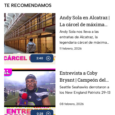
TE RECOMENDAMOS
Andy Sola en Alcatraz |
La cárcel de máxima
seguridad que encerró
Andy Sola nos lleva a las
entrañas de Alcatraz, la
a Al Capone | Sola al
legendaria cárcel de máxima
Super Bowl
seguridad ubicada en San
11 febrero, 2026
Francisco, famosa por albergar
2:40
a algunos de los criminales
más peligrosos de la historia,
incluido Al Capone.
Entrevista a Coby
Bryant | Campeón del
Super Bowl LX con los
Seattle Seahawks derrotaron a
los New England Patriots 29-13
Seahawks
08 febrero, 2026
0:28