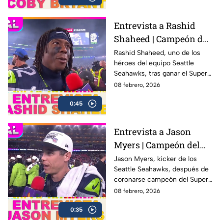
Entrevista a Rashid
Shaheed | Campeón del
Super Bowl LX con los
Rashid Shaheed, uno de los
héroes del equipo Seattle
Seahawks
Seahawks, tras ganar el Super
Bowl LX con una victoria
08 febrero, 2026
contundente ante los New
0:45
England Patriots
Entrevista a Jason
Myers | Campeón del
Super Bowl LX con los
Jason Myers, kicker de los
Seattle Seahawks, después de
Seahawks
coronarse campeón del Super
Bowl LX .
08 febrero, 2026
0:35