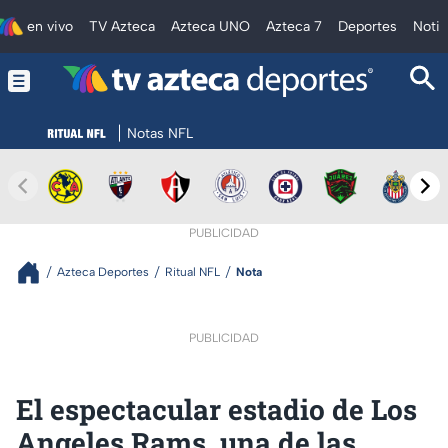
en vivo
TV Azteca
Azteca UNO
Azteca 7
Deportes
Notic
Notas NFL
PUBLICIDAD
Azteca Deportes
Ritual NFL
Nota
PUBLICIDAD
El espectacular estadio de Los
Angeles Rams, una de las