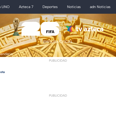
a UNO
Azteca 7
Deportes
Noticias
adn Noticias
lendario
PUBLICIDAD
ota
PUBLICIDAD