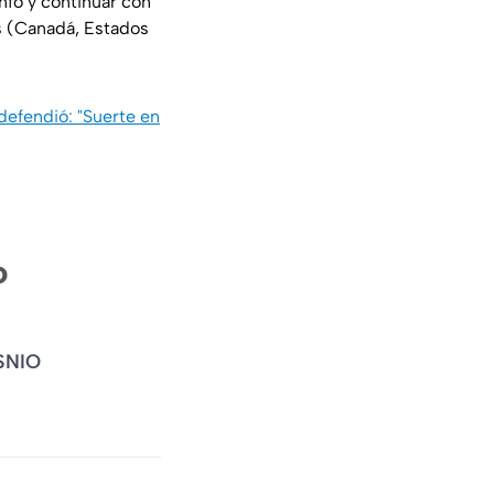
unfo y continuar con
es (Canadá, Estados
efendió: "Suerte en
o
SNIO