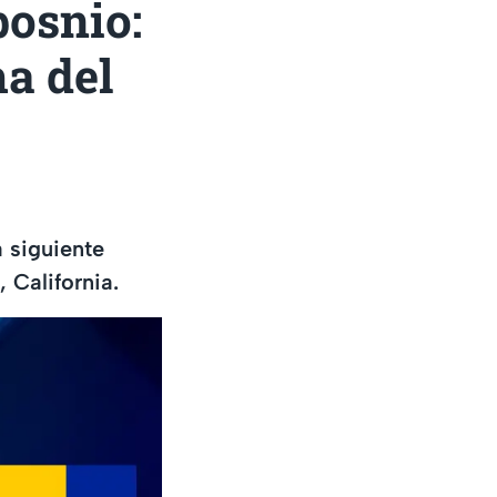
bosnio:
a del
 siguiente
 California.