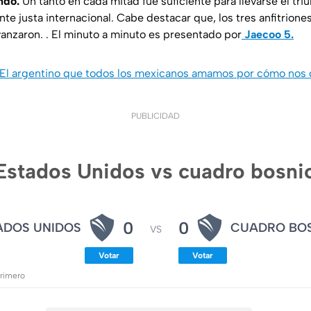
ndo.
Un tanto en cada mitad fue suficiente para llevarse el tri
nte justa internacional. Cabe destacar que, los tres anfitrion
anzaron. . El minuto a minuto es presentado por
Jaecoo 5.
El argentino que todos los mexicanos amamos por cómo nos d
PUBLICIDAD
Estados Unidos vs cuadro bosni
0
0
ADOS UNIDOS
CUADRO BO
VS
Votar
Votar
primero