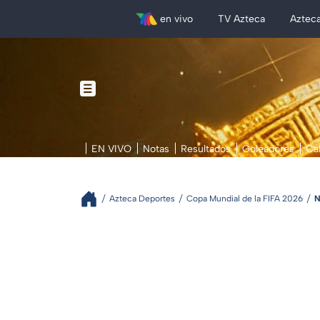
en vivo
TV Azteca
Aztec
EN VIVO
Notas
Resultados
Goleadores
Ca
Azteca Deportes
Copa Mundial de la FIFA 2026
N