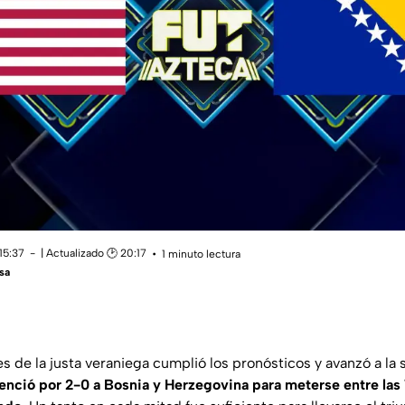
15:37
| Actualizado 🕑 20:17
1 minuto lectura
sa
es de la justa veraniega cumplió los pronósticos y avanzó a la 
nció por 2-0 a Bosnia y Herzegovina para meterse entre las