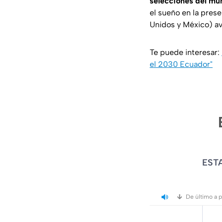
selecciones del mu
el sueño en la prese
Unidos y México) av
Te puede interesar:
el 2030 Ecuador"
EST
De último a 