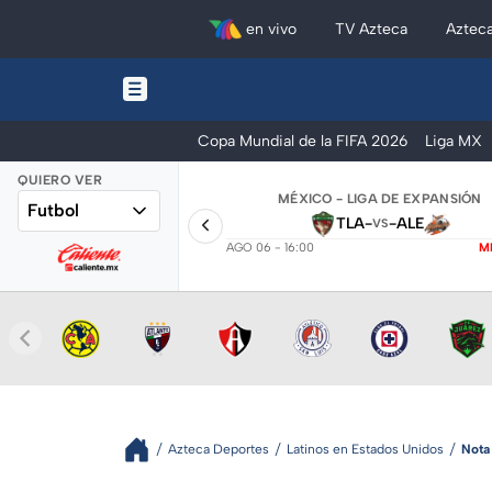
en vivo
TV Azteca
Aztec
Copa Mundial de la FIFA 2026
Liga MX
QUIERO VER
MÉXICO - LIGA DE EXPANSIÓN
Futbol
TLA
-
-
ALE
VS
AGO 06 - 16:00
M
Azteca Deportes
Latinos en Estados Unidos
Nota