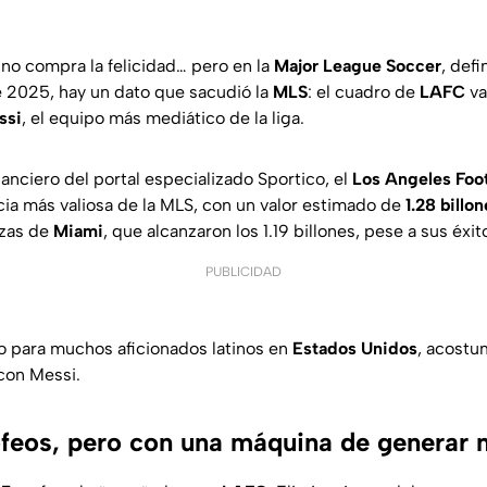
 no compra la felicidad… pero en la
Major League Soccer
, def
de 2025, hay un dato que sacudió la
MLS
: el cuadro de
LAFC
va
ssi
, el equipo más mediático de la liga.
nanciero del portal especializado
Sportico
, el
Los Angeles Foot
cia más valiosa de la MLS, con un valor estimado de
1.28 billo
rzas de
Miami
, que alcanzaron los 1.19 billones, pese a sus éxi
PUBLICIDAD
o para muchos aficionados latinos en
Estados
Unidos
, acostu
 con Messi.
ofeos, pero con una máquina de generar 