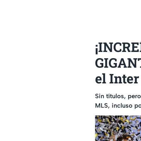
¡INCREÍ
GIGANT
el Inte
Sin títulos, pe
MLS, incluso po