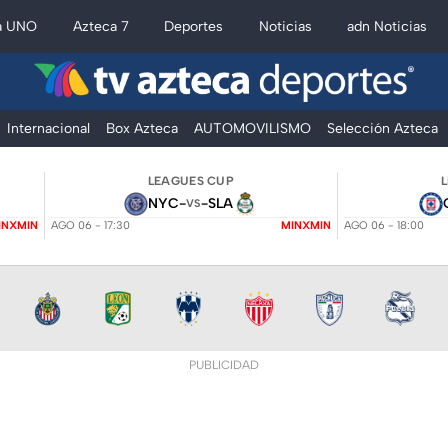
a UNO
Azteca 7
Deportes
Noticias
adn Noticias
Internacional
Box Azteca
AUTOMOVILISMO
Selección Azteca
LEAGUES CUP
NYC
-
-
SLA
VS
INXMIN
AGO 06 - 17:30
MINXMIN
AGO 06 - 18:00
PUBLICIDAD