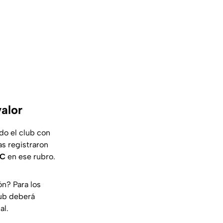
alor
do el club con
s registraron
FC
en ese rubro.
ón? Para los
lub deberá
al.