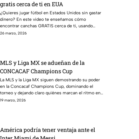
gratis cerca de ti en EUA
¿Quieres jugar fútbol en Estados Unidos sin gastar
dinero? En este video te enseñamos cómo
encontrar canchas GRATIS cerca de ti, usando
apps, mapas y hacks que realmente funcionan.
26 marzo, 2026
MLS y Liga MX se adueñan de la
CONCACAF Champions Cup
La MLS y la Liga MX siguen demostrando su poder
en la Concacaf Champions Cup, dominando el
torneo y dejando claro quiénes marcan el ritmo en
la región. Los equipos de ambas ligas han tomado
19 marzo, 2026
protagonismo y se perfilan como los grandes
favoritos para levantar el título.
América podría tener ventaja ante el
Inter Miami de Messi