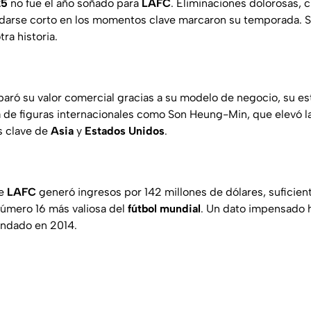
25
no fue el año soñado para
LAFC
. Eliminaciones dolorosas, c
darse corto en los momentos clave marcaron su temporada. S
tra historia.
paró su valor comercial gracias a su modelo de negocio, su es
da de figuras internacionales como Son Heung-Min, que elevó l
 clave de
Asia
y
Estados
Unidos
.
ue
LAFC
generó ingresos por 142 millones de dólares, suficien
número 16 más valiosa del
fútbol mundial
. Un dato impensado 
undado en 2014.