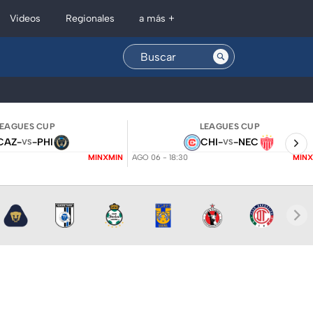
Regionales
Videos
a más +
LEAGUES CUP
LEAGUES CUP
CAZ
-
-
PHI
CHI
-
-
NEC
VS
VS
MINXMIN
AGO 06 - 18:30
MINX