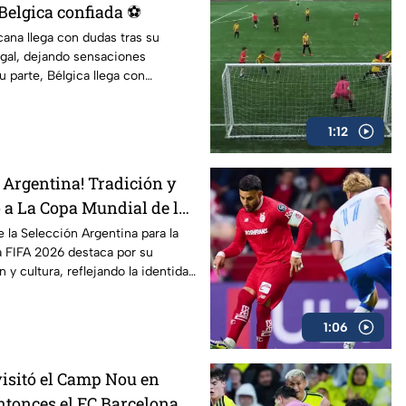
Belgica confiada ⚽
ana llega con dudas tras su
gal, dejando sensaciones
u parte, Bélgica llega con
e vencer a Estados Unidos,
nivel.
1:12
 Argentina! Tradición y
 a La Copa Mundial de la
e la Selección Argentina para la
a FIFA 2026 destaca por su
 y cultura, reflejando la identidad
 Un diseño que mantiene los
, pero con detalles modernos que
1:06
gado futbolístico.
visitó el Camp Nou en
ntonces el FC Barcelona