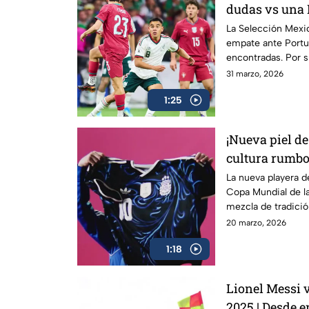
dudas vs una 
La Selección Mexic
empate ante Portu
encontradas. Por s
confianza luego d
31 marzo, 2026
mostrando un gran 
1:25
¡Nueva piel de
cultura rumbo
FIFA 2026
La nueva playera d
Copa Mundial de l
mezcla de tradición
y pasión del país.
20 marzo, 2026
colores históricos
1:18
conectan con su le
Lionel Messi 
2025 | Desde e