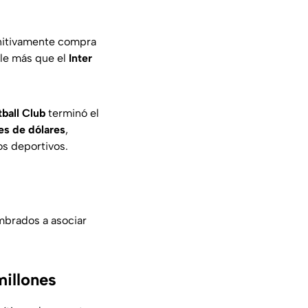
initivamente compra
le más que el
Inter
ball Club
terminó el
nes de dólares
,
tos deportivos.
mbrados a asociar
millones