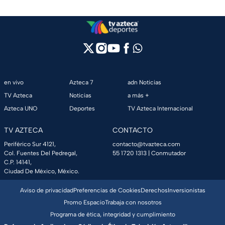
en vivo
Azteca 7
adn Noticias
TV Azteca
Noticias
a más +
Azteca UNO
Deportes
TV Azteca Internacional
TV AZTECA
CONTACTO
Periférico Sur 4121,
contacto@tvazteca.com
Col. Fuentes Del Pedregal,
55 1720 1313
| Conmutador
C.P. 14141,
Ciudad De México, México.
Aviso de privacidad
Preferencias de Cookies
Derechos
Inversionistas
Promo Espacio
Trabaja con nosotros
Programa de ética, integridad y cumplimiento