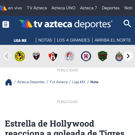
en vivo
TV Azteca
Azteca UNO
Azteca 7
Deportes
Notic
NOTAS
LOS 4 GRANDES
ARRIBA EL NORTE
PUBLICIDAD
Azteca Deportes
Fut Azteca
Liga MX
Nota
PUBLICIDAD
Estrella de Hollywood
reacciona a goleada de Tigres