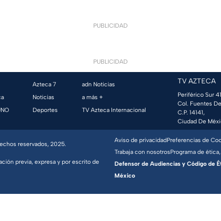
PUBLICIDAD
PUBLICIDAD
TV AZTECA
Azteca 7
adn Noticias
Periférico Sur 41
ca
Noticias
a más +
Col. Fuentes De
UNO
Deportes
TV Azteca Internacional
C.P. 14141,
Ciudad De Méxi
Aviso de privacidad
Preferencias de Co
erechos reservados, 2025.
Trabaja con nosotros
Programa de ética,
ación previa, expresa y por escrito de
Defensor de Audiencias y Código de Étic
México