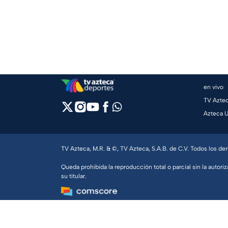
en vivo
TV Azte
Azteca 
TV Azteca, M.R. & ©, TV Azteca, S.A.B. de C.V. Todos los d
Queda prohibida la reproducción total o parcial sin la autoriz
su titular.