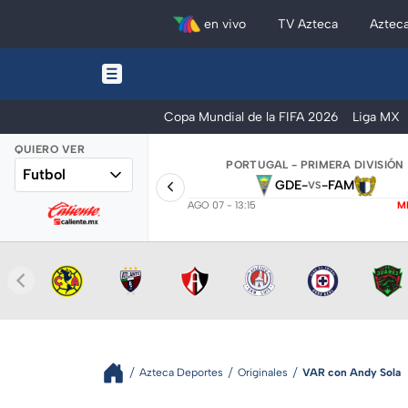
en vivo
TV Azteca
Aztec
Copa Mundial de la FIFA 2026
Liga MX
QUIERO VER
PORTUGAL - PRIMERA DIVISIÓN
Futbol
GDE
-
-
FAM
VS
AGO 07 - 13:15
M
Azteca Deportes
Originales
VAR con Andy Sola