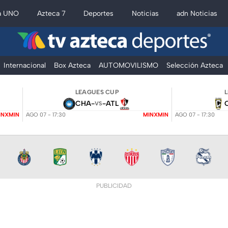
a UNO
Azteca 7
Deportes
Noticias
adn Noticias
Internacional
Box Azteca
AUTOMOVILISMO
Selección Azteca
LEAGUES CUP
CHA
-
-
ATL
VS
INXMIN
AGO 07 - 17:30
MINXMIN
AGO 07 - 17:30
PUBLICIDAD