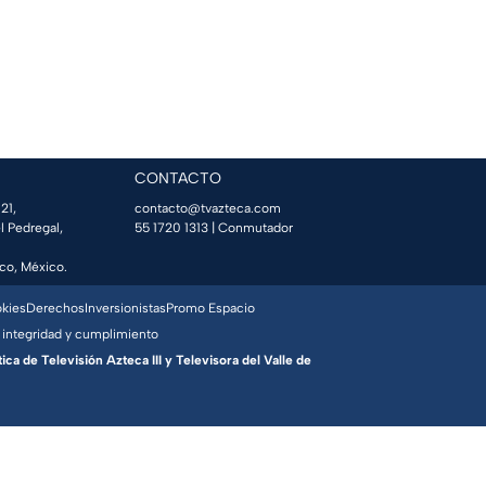
CONTACTO
21,
contacto@tvazteca.com
l Pedregal,
55 1720 1313
| Conmutador
co, México.
okies
Derechos
Inversionistas
Promo Espacio
 integridad y cumplimiento
a de Televisión Azteca III y Televisora del Valle de