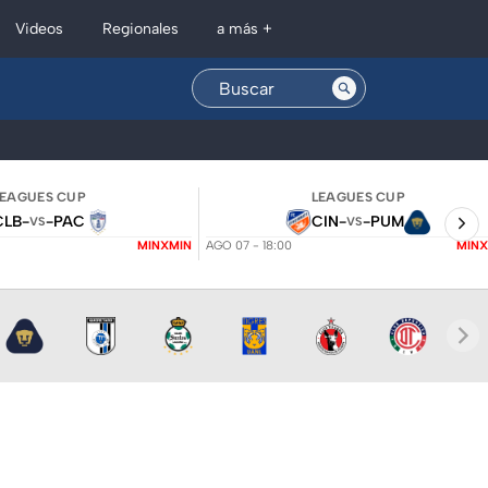
Regionales
Videos
a más +
LEAGUES CUP
LEAGUES CUP
CLB
-
-
PAC
CIN
-
-
PUM
VS
VS
MINXMIN
AGO 07 - 18:00
MINX