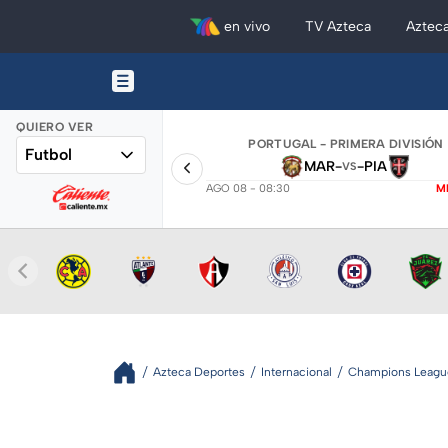
en vivo
TV Azteca
Aztec
QUIERO VER
PORTUGAL - PRIMERA DIVISIÓN
Futbol
MAR
-
-
PIA
VS
AGO 08 - 08:30
M
Azteca Deportes
Internacional
Champions Leagu