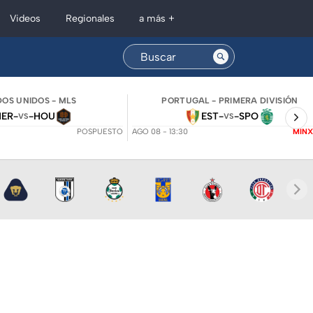
Regionales
Videos
a más +
OS UNIDOS - MLS
PORTUGAL - PRIMERA DIVISIÓN
NER
-
-
HOU
EST
-
-
SPO
VS
VS
POSPUESTO
AGO 08 - 13:30
MINX