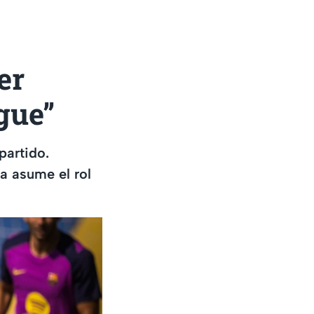
er
gue”
partido.
sa asume el rol