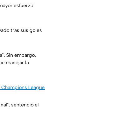
 mayor esfuerzo
vado tras sus goles
ta". Sin embargo,
be manejar la
la Champions League
nal", sentenció el