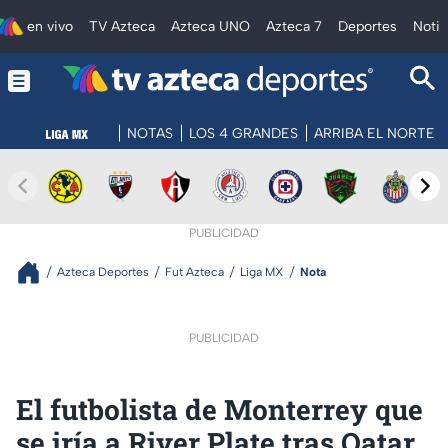
en vivo
TV Azteca
Azteca UNO
Azteca 7
Deportes
Notic
NOTAS
LOS 4 GRANDES
ARRIBA EL NORTE
PUBLICIDAD
Azteca Deportes
Fut Azteca
Liga MX
Nota
PUBLICIDAD
El futbolista de Monterrey que
se iría a River Plate tras Qatar