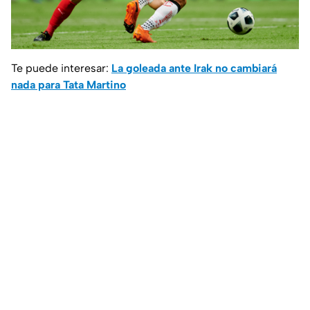
Te puede interesar:
La goleada ante Irak no cambiará
nada para Tata Martino