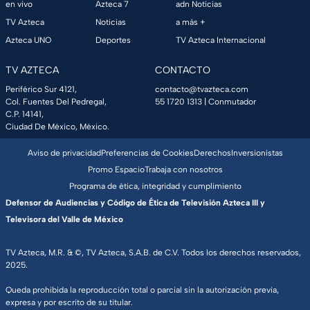
en vivo
Azteca 7
adn Noticias
TV Azteca
Noticias
a más +
Azteca UNO
Deportes
TV Azteca Internacional
TV AZTECA
CONTACTO
Periférico Sur 4121,
contacto@tvazteca.com
Col. Fuentes Del Pedregal,
55 1720 1313
| Conmutador
C.P. 14141,
Ciudad De México, México.
Aviso de privacidad
Preferencias de Cookies
Derechos
Inversionistas
Promo Espacio
Trabaja con nosotros
Programa de ética, integridad y cumplimiento
Defensor de Audiencias y Código de Ética de Televisión Azteca III y
Televisora del Valle de México
TV Azteca, M.R. & ©, TV Azteca, S.A.B. de C.V. Todos los derechos reservados,
2025.
Queda prohibida la reproducción total o parcial sin la autorización previa,
expresa y por escrito de su titular.