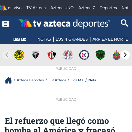
en vivo
TV Azteca
Azteca UNO
Azteca 7
Deportes
Notic
NOTAS
LOS 4 GRANDES
ARRIBA EL NORTE
PUBLICIDAD
Azteca Deportes
Fut Azteca
Liga MX
Nota
PUBLICIDAD
El refuerzo que llegó como
bomba al América y fracasó,