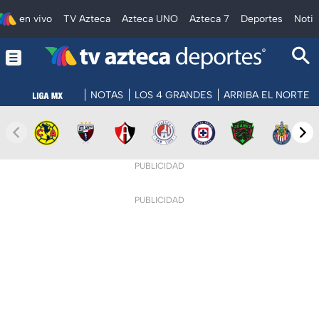
en vivo
TV Azteca
Azteca UNO
Azteca 7
Deportes
Notic
NOTAS
LOS 4 GRANDES
ARRIBA EL NORTE
PUBLICIDAD
PUBLICIDAD