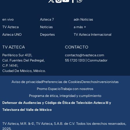
en vivo
Azteca 7
adn Noticias
TV Azteca
Noticias
a más +
Azteca UNO
Deportes
TV Azteca Internacional
TV AZTECA
CONTACTO
Periférico Sur 4121,
contacto@tvazteca.com
Col. Fuentes Del Pedregal,
55 1720 1313
| Conmutador
C.P. 14141,
Ciudad De México, México.
Aviso de privacidad
Preferencias de Cookies
Derechos
Inversionistas
Promo Espacio
Trabaja con nosotros
Programa de ética, integridad y cumplimiento
Defensor de Audiencias y Código de Ética de Televisión Azteca III y
Televisora del Valle de México
TV Azteca, M.R. & ©, TV Azteca, S.A.B. de C.V. Todos los derechos reservados,
2025.