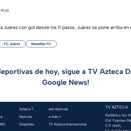
 19:33
a Juárez con gol desde los 11 pasos; Juárez se pone arriba en
FC Juárez
Mazatlán FC
deportivas de hoy, sigue a TV Azteca 
Google News!
TV AZTECA
Azteca 7
adn Noticias
Periférico Sur 41
ca
Noticias
a más +
Col. Fuentes De
UNO
Deportes
TV Azteca Internacional
C.P. 14141,
Ciudad De Méxi