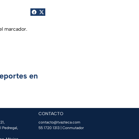
 el marcador.
Deportes en
CONTACTO
21,
contacto@tvazteca.com
l Pedregal,
55 1720 1313
| Conmutador
co, México.