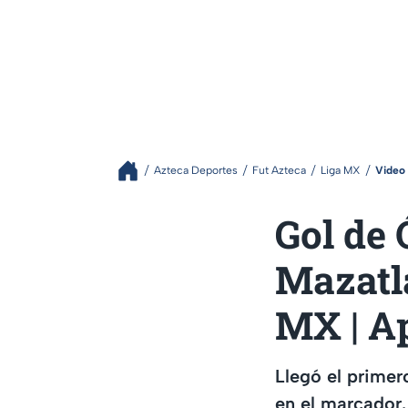
Azteca Deportes
Fut Azteca
Liga MX
Video
Gol de 
Mazatlá
MX | A
Llegó el primer
en el marcador.