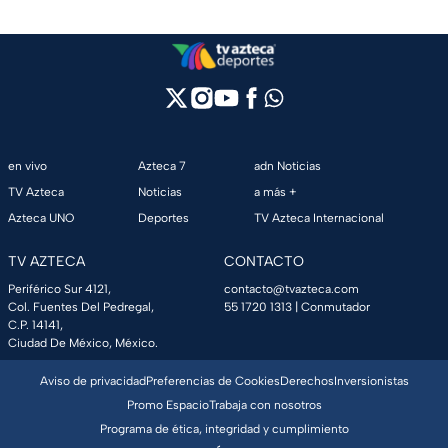
en vivo
Azteca 7
adn Noticias
TV Azteca
Noticias
a más +
Azteca UNO
Deportes
TV Azteca Internacional
TV AZTECA
CONTACTO
Periférico Sur 4121,
contacto@tvazteca.com
Col. Fuentes Del Pedregal,
55 1720 1313
| Conmutador
C.P. 14141,
Ciudad De México, México.
Aviso de privacidad
Preferencias de Cookies
Derechos
Inversionistas
Promo Espacio
Trabaja con nosotros
Programa de ética, integridad y cumplimiento