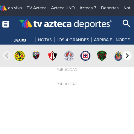
en vivo
TV Azteca
Azteca UNO
Azteca 7
Deportes
Notic
NOTAS
LOS 4 GRANDES
ARRIBA EL NORTE
PUBLICIDAD
PUBLICIDAD