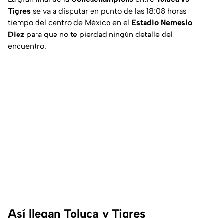
Tigres
se va a disputar en punto de las 18:08 horas
tiempo del centro de México en el
Estadio Nemesio
Diez
para que no te pierdad ningún detalle del
encuentro.
Así llegan Toluca y Tigres