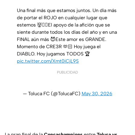
Una final más que estamos juntos. Un día más
de portar el ROJO en cualquier lugar que
estemos 👹❤️‍🔥El apoyo de la afición que se
siente durante todos los días del año y en una
FINAL aún más 😈Este amor es GRANDE.
Momento de CRE3R 🫶🏻 Hoy juega el
DIABLO. Hoy jugamos TODOS 🏆
pic.twitter.com/Xmt0iCjL9S
PUBLICIDAD
— Toluca FC (@TolucaFC)
May 30, 2026
La gran final de la
Concachampions
entre
Toluca vs