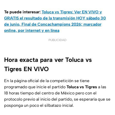
Te puede interesar:
Toluca vs Tigres: Ver EN VIVO y
GRATIS el resultado de la transmisión HOY sábado 30
de junio, Final de Concachampions 2026; marcador
online, por internet y en línea
PUBLICIDAD
Hora exacta para ver Toluca vs
Tigres EN VIVO
En la página oficial de la competición se tiene
programado que inicie el partido
Toluca vs Tigres
a las
18 horas tiempo del centro de México pero con el
protocolo previo al inicio del partido, se esperaría que se
posponga un poco el silbatazo inicial.