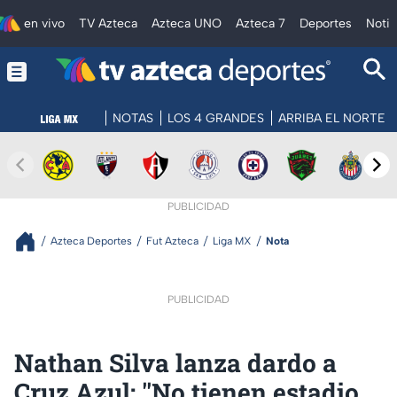
en vivo
TV Azteca
Azteca UNO
Azteca 7
Deportes
Notic
NOTAS
LOS 4 GRANDES
ARRIBA EL NORTE
PUBLICIDAD
Azteca Deportes
Fut Azteca
Liga MX
Nota
PUBLICIDAD
Nathan Silva lanza dardo a
Cruz Azul: ''No tienen estadio,