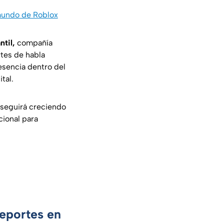
 mundo de Roblox
ntil,
compañía
rtes de habla
esencia dentro del
tal.
 seguirá creciendo
cional para
Deportes en