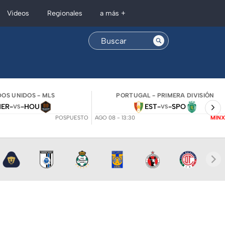
Regionales
Videos
a más +
OS UNIDOS - MLS
PORTUGAL - PRIMERA DIVISIÓN
NER
-
-
HOU
EST
-
-
SPO
VS
VS
POSPUESTO
AGO 08 - 13:30
MINX