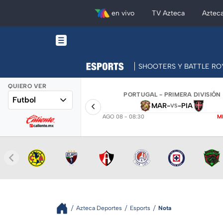
en vivo
TV Azteca
Aztec
SHOOTERS Y BATTLE RO
QUIERO VER
PORTUGAL - PRIMERA DIVISIÓN
Futbol
MAR
-
-
PIA
VS
AGO 08 - 08:30
M
Azteca Deportes
Esports
Nota