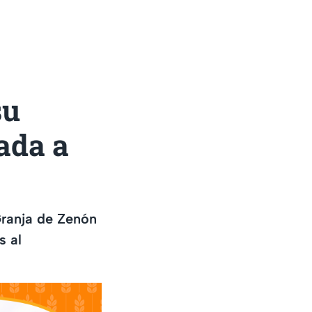
su
ada a
Granja de Zenón
s al