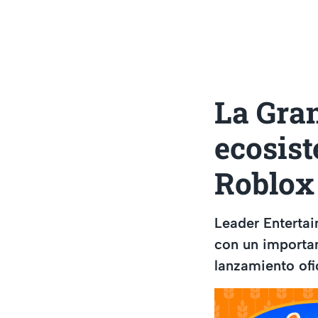
La Gra
ecosist
Roblox
Leader Enterta
con un importan
lanzamiento ofi