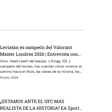
Leviatán es campeón del Valorant
Master Londres 2026 | Entrevista con
Onur y Kingg
Onur, head coach del equipo, y Kingg, IGL y
campeón del torneo, nos cuentan cómo vivieron el
camino hacia el título, las claves de la victoria, los
momentos más complicados del campeonato y lo
14 julio, 2026
que significa este logro para Latinoamérica.
¿ESTAMOS ANTE EL UFC MÁS
REALISTA DE LA HISTORIA? EA Sports