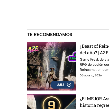
TE RECOMENDAMOS
¿Beast of Rein
del año? | AZ
Game Freak deja a
RPG de acción com
Reincarnation cump
queda a medio ca
06 agosto, 2026
lo contamos
2:53
¿El MEJOR Ass
historia regre