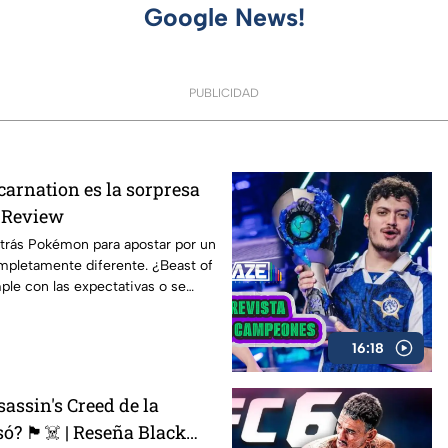
Google News!
PUBLICIDAD
carnation es la sorpresa
E Review
trás Pokémon para apostar por un
pletamente diferente. ¿Beast of
le con las expectativas o se
mino? En nuestro AZE Review te
16:18
assin's Creed de la
só? 🏴‍☠️ | Reseña Black