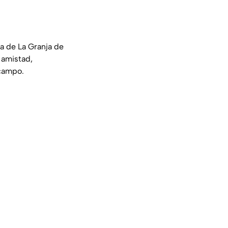
ia de La Granja de
 amistad,
 campo.