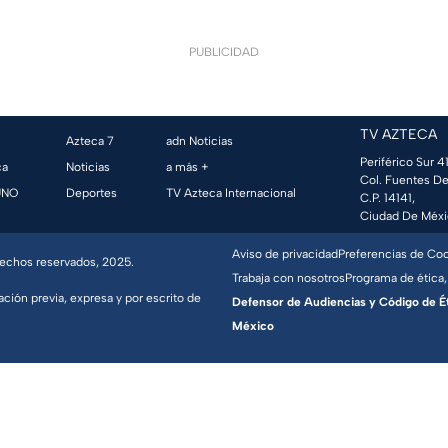
PUBLICIDAD
TV AZTECA
Azteca 7
adn Noticias
Periférico Sur 41
ca
Noticias
a más +
Col. Fuentes De
UNO
Deportes
TV Azteca Internacional
C.P. 14141,
Ciudad De Méxi
Aviso de privacidad
Preferencias de Co
erechos reservados, 2025.
Trabaja con nosotros
Programa de ética,
ación previa, expresa y por escrito de
Defensor de Audiencias y Código de Étic
México