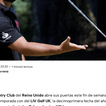
 23:22
1 minuto lectura
rróniz
try Club
del
Reino Unido
abre sus puertas este fin de semana
temporada con del
LIV Golf
UK
, la decimoprimera fecha del año