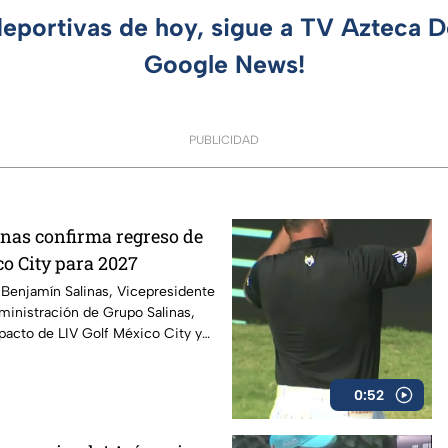
deportivas de hoy, sigue a TV Azteca 
Google News!
PUBLICIDAD
nas confirma regreso de
co City para 2027
enjamín Salinas, Vicepresidente
ministración de Grupo Salinas,
pacto de LIV Golf México City y
so en 2027.
0:52