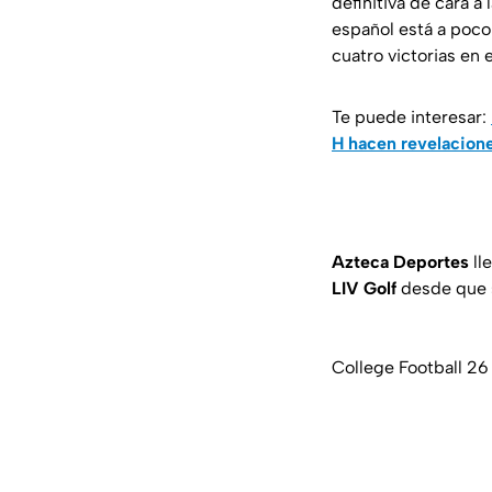
definitiva de cara a l
español está a poc
cuatro victorias en 
Te puede interesar:
H hacen revelacion
Azteca Deportes
ll
LIV Golf
desde que s
College Football 2