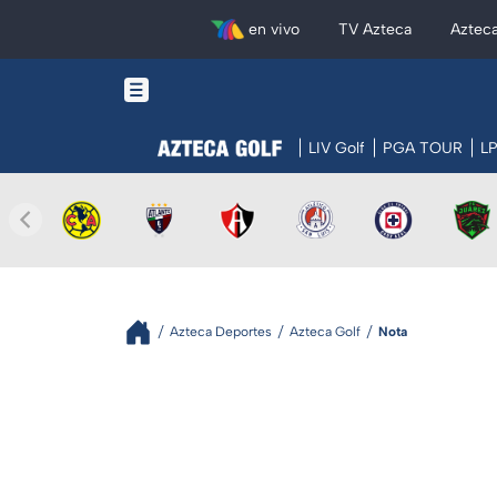
en vivo
TV Azteca
Aztec
LIV Golf
PGA TOUR
L
Azteca Deportes
Azteca Golf
Nota