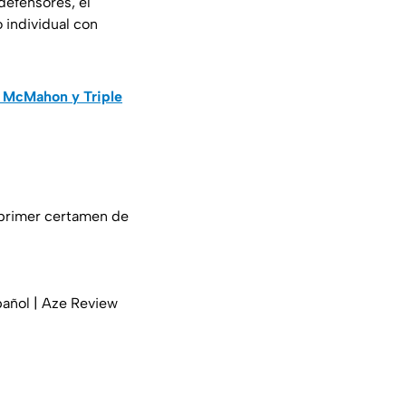
efensores, el
o individual con
e McMahon y Triple
l primer certamen de
añol | Aze Review