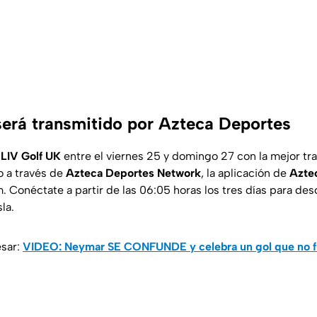
será transmitido por Azteca Deportes
l
LIV Golf UK
entre el viernes 25 y domingo 27 con la mejor tr
o a través de
Azteca Deportes Network
, la aplicación de
Azte
 Conéctate a partir de las 06:05 horas los tres días para des
la.
esar:
VIDEO: Neymar SE CONFUNDE y celebra un gol que no f