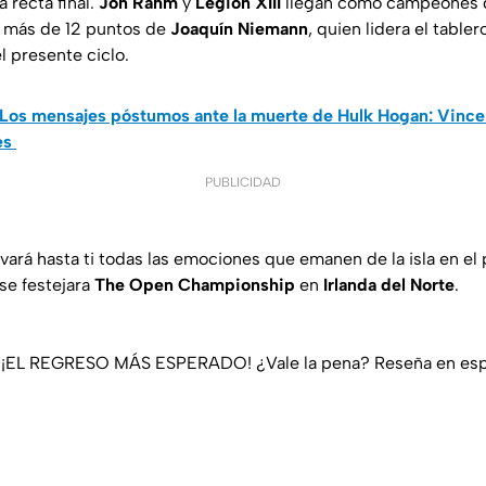
a recta final.
Jon Rahm
y
Legion XIII
llegan como campeones d
o más de 12 puntos de
Joaquín Niemann
, quien lidera el tabler
el presente ciclo.
Los mensajes póstumos ante la muerte de Hulk Hogan: Vinc
es
PUBLICIDAD
evará hasta ti todas las emociones que emanen de la isla en e
e festejara
The Open Championship
en
Irlanda del Norte
.
6 ¡EL REGRESO MÁS ESPERADO! ¿Vale la pena? Reseña en esp