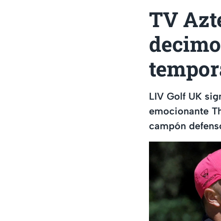
TV Azte
decimo
tempor
LIV Golf UK sig
emocionante Th
campón defens