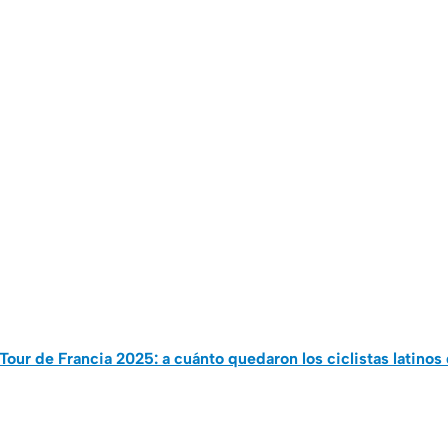
Tour de Francia 2025: a cuánto quedaron los ciclistas latinos d