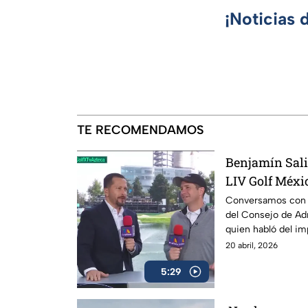
¡Noticias 
TE RECOMENDAMOS
Benjamín Sali
LIV Golf Méxi
Conversamos con B
del Consejo de Ad
quien habló del im
confirmó su regre
20 abril, 2026
5:29