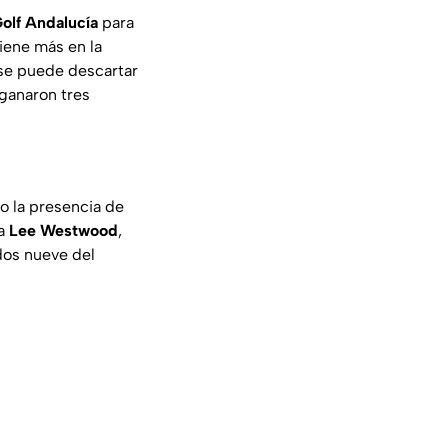
olf Andalucía
para
iene más en la
o se puede descartar
ganaron tres
o la presencia de
ca
Lee Westwood
,
dos nueve del