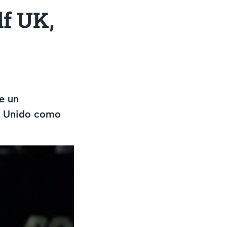
lf UK,
e un
o Unido como