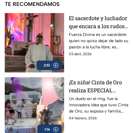
TE RECOMENDAMOS
El sacerdote y luchador
que encara a los rudos
y al pecado: Fuerza
Fuerza Divina es un sacerdote
quien no quiso dejar de lado su
Divina
pasión a la lucha libre; es
profesional de este deporte y
03 abril, 2026
también formador de nuevo
2:51
talento en la Iglesia de Santa
Lucía.
¡Es niña! Cinta de Oro
realiza ESPECIAL
revelación de género
Un duelo en el ring, fue la
innovadora idea que tuvo Cinta
en un ring de lucha
de Oro, su esposa y familia,
libre
para anunciar y celebrar la
04 febrero, 2026
venida de su hija; siempre
1:16
recordarán el momento.