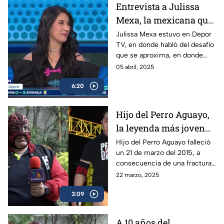
Entrevista a Julissa
Mexa, la mexicana que
expondrá su cabellera
Julissa Mexa estuvo en Depor
TV, en donde habló del desafío
que se aproxima, en donde
expondrá su cabellera ante
05 abril, 2025
otro grupo de luchadoras de
6:20
altísimo nivel.
Hijo del Perro Aguayo,
la leyenda más joven
de la lucha libre en
Hijo del Perro Aguayo falleció
un 21 de marzo del 2015, a
morir | A una década de
consecuencia de una fractura
su fallecimiento
cervical mientras luchaba en
22 marzo, 2025
Tijuana; la afición al pancracio
3:09
no lo olvida.
A 10 años del