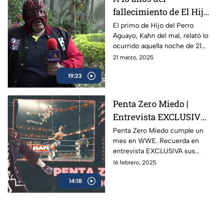
fallecimiento de El Hijo
del Perro Aguayo |
El primo de Hijo del Perro
Aguayo, Kahn del mal, relató lo
Kahn del Mal, primo
ocurrido aquella noche de 21
del luchador, recuerda
de marzo del 2015 en Tijuana,
21 marzo, 2025
la trágica noche
donde el luchador perdió la
19:23
vida en pleno ring.
Penta Zero Miedo |
Entrevista EXCLUSIVA
con la figura mexicana
Penta Zero Miedo cumple un
mes en WWE. Recuerda en
en WWE
entrevista EXCLUSIVA sus
inicios, su pasión por la lucha
16 febrero, 2025
libre, objetivos y misión de
14:18
vida.