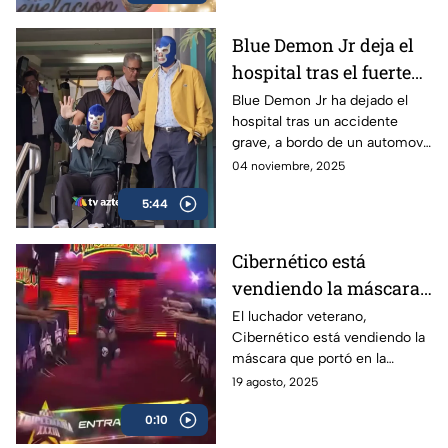
Blue Demon Jr deja el
hospital tras el fuerte
accidente
Blue Demon Jr ha dejado el
hospital tras un accidente
automovilístico
grave, a bordo de un automovil
sufrido el 28 de octubre en la
04 noviembre, 2025
madrugada, que pudo haberle
5:44
costado la vida
Cibernético está
vendiendo la máscara
que usó en Triplemanía
El luchador veterano,
Cibernético está vendiendo la
33
máscara que portó en la
Triplemanía 33, en donde
19 agosto, 2025
participó en la Copa
0:10
Triplemanía. El precio es de 10
mil pesos.