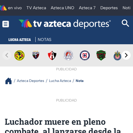
en vivo
TV Azteca
Azteca UNO
Azteca 7
Deportes
Notic
NOTAS
PUBLICIDAD
Azteca Deportes
Lucha Azteca
Nota
PUBLICIDAD
Luchador muere en pleno
combate, al lanzarse desde la