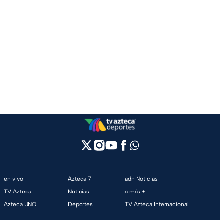
en vivo
Azteca 7
adn Noticias
TV Azteca
Noticias
a más +
Azteca UNO
Deportes
TV Azteca Internacional