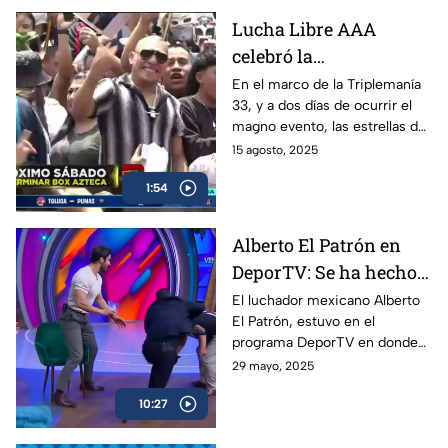
Lucha Libre AAA
celebró la
peregrinación 2025,
En el marco de la Triplemanía
33, y a dos días de ocurrir el
previo a la Triplemanía
magno evento, las estrellas de
la AAA celebraron la tradicional
15 agosto, 2025
peregrinación con mucha
1:54
pasión y fe.
Alberto El Patrón en
DeporTV: Se ha hecho
todo para poder
El luchador mexicano Alberto
El Patrón, estuvo en el
regresar a WWE
programa DeporTV en donde
habló de su presente como
29 mayo, 2025
megacampeón y de lo que
10:27
puede venir con él en relación
a WWE.