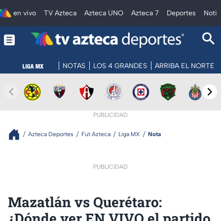
en vivo
TV Azteca
Azteca UNO
Azteca 7
Deportes
Notic
NOTAS
LOS 4 GRANDES
ARRIBA EL NORTE
PUBLICIDAD
Azteca Deportes
Fut Azteca
Liga MX
Nota
PUBLICIDAD
Mazatlán vs Querétaro:
¿Dónde ver EN VIVO el partido