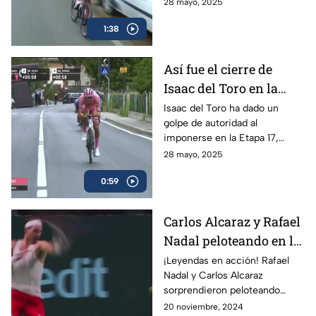
espectacular, en donde el líder
28 mayo, 2025
mexicano, Isaac del Toro, se
1:38
llevó el triunfo
Así fue el cierre de
Isaac del Toro en la
Etapa 17 del Giro de
Isaac del Toro ha dado un
golpe de autoridad al
Italia
imponerse en la Etapa 17,
consolidándose como líder de
28 mayo, 2025
la competencia y reforzando
0:59
su dominio con la maglia rosa.
Carlos Alcaraz y Rafael
Nadal peloteando en la
Copa Davis
¡Leyendas en acción! Rafael
Nadal y Carlos Alcaraz
sorprendieron peloteando
juntos en la Copa Davis
20 noviembre, 2024