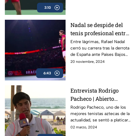
3:10
Nadal se despide del
tenis profesional entre
lágrimas
Entre lágrimas, Rafael Nadal
cerró su carrera tras la derrota
de España ante Países Bajos
en la Copa Davis, dejando un
20 noviembre, 2024
legado de 22 Grand Slams en
6:43
más de dos décadas.
Entrevista Rodrigo
Pacheco | Abierto
Mexicano de Tenis
Rodrigo Pacheco, uno de los
mejores tenistas aztecas de la
actualidad, se sentó a platicar
con TV Azteca previo al
02 marzo, 2024
Abierto Mexicano de Tenis en