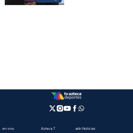
en vivo
Azteca 7
adn Noticias