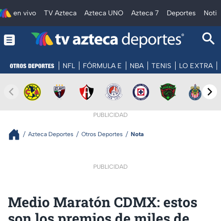
en vivo
TV Azteca
Azteca UNO
Azteca 7
Deportes
Notic
NFL
FÓRMULA E
NBA
TENIS
LO EXTRA
PUBLICIDAD
Azteca Deportes
Otros Deportes
Nota
PUBLICIDAD
Medio Maratón CDMX: estos
son los premios de miles de