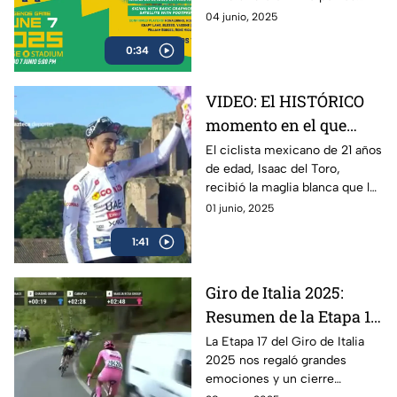
5:00 PM
plataformas de Azteca
04 junio, 2025
Deportes el encuentro entre
0:34
Ronaldinho y Roberto Carlos
VIDEO: El HISTÓRICO
momento en el que
Isaac del Toro recibe la
El ciclista mexicano de 21 años
de edad, Isaac del Toro,
Maglia Blanca en el
recibió la maglia blanca que lo
Giro de Italia 2025
acredita como el mejor menor
01 junio, 2025
de 25 años en el Giro de Italia
1:41
2025
Giro de Italia 2025:
Resumen de la Etapa 17
y el triunfo de Isaac del
La Etapa 17 del Giro de Italia
2025 nos regaló grandes
Toro
emociones y un cierre