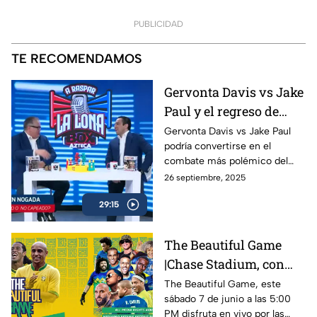
PUBLICIDAD
TE RECOMENDAMOS
Gervonta Davis vs Jake
Paul y el regreso de
Ryan García | A Raspar
Gervonta Davis vs Jake Paul
podría convertirse en el
La Lona
combate más polémico del
año, mientras Ryan García
26 septiembre, 2025
anuncia su regreso al ring con
29:15
sed de revancha.
The Beautiful Game
|Chase Stadium, con
Ronaldinho y Roberto
The Beautiful Game, este
sábado 7 de junio a las 5:00
Carlos | 7 de junio a las
PM disfruta en vivo por las