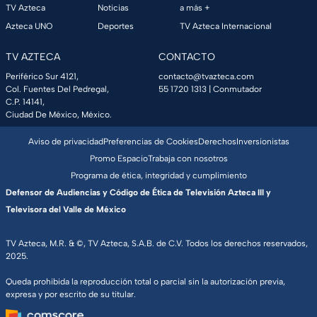
TV Azteca
Noticias
a más +
Azteca UNO
Deportes
TV Azteca Internacional
TV AZTECA
CONTACTO
Periférico Sur 4121,
contacto@tvazteca.com
Col. Fuentes Del Pedregal,
55 1720 1313
| Conmutador
C.P. 14141,
Ciudad De México, México.
Aviso de privacidad
Preferencias de Cookies
Derechos
Inversionistas
Promo Espacio
Trabaja con nosotros
Programa de ética, integridad y cumplimiento
Defensor de Audiencias y Código de Ética de Televisión Azteca III y
Televisora del Valle de México
TV Azteca, M.R. & ©, TV Azteca, S.A.B. de C.V. Todos los derechos reservados,
2025.
Queda prohibida la reproducción total o parcial sin la autorización previa,
expresa y por escrito de su titular.