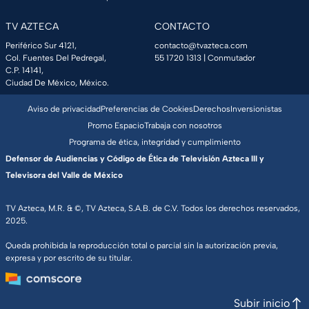
TV AZTECA
CONTACTO
Periférico Sur 4121,
contacto@tvazteca.com
Col. Fuentes Del Pedregal,
55 1720 1313
| Conmutador
C.P. 14141,
Ciudad De México, México.
Aviso de privacidad
Preferencias de Cookies
Derechos
Inversionistas
Promo Espacio
Trabaja con nosotros
Programa de ética, integridad y cumplimiento
Defensor de Audiencias y Código de Ética de Televisión Azteca III y
Televisora del Valle de México
TV Azteca, M.R. & ©, TV Azteca, S.A.B. de C.V. Todos los derechos reservados,
2025.
Queda prohibida la reproducción total o parcial sin la autorización previa,
expresa y por escrito de su titular.
Subir inicio