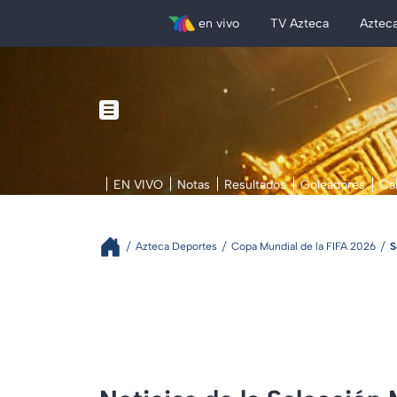
en vivo
TV Azteca
Aztec
EN VIVO
Notas
Resultados
Goleadores
Ca
Azteca Deportes
Copa Mundial de la FIFA 2026
S