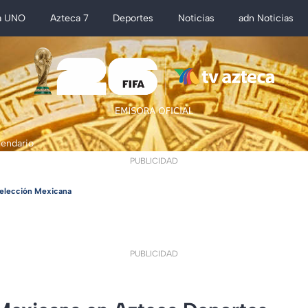
a UNO
Azteca 7
Deportes
Noticias
adn Noticias
lendario
PUBLICIDAD
elección Mexicana
PUBLICIDAD