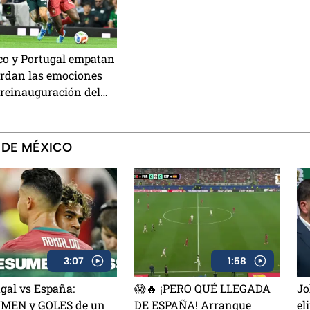
co y Portugal empatan
ardan las emociones
 reinauguración del
io Banorte, antes
a; resumen y mejores
ntos
 DE MÉXICO
3:07
1:58
gal vs España:
😱🔥 ¡PERO QUÉ LLEGADA
Jo
MEN y GOLES de un
DE ESPAÑA! Arranque
el