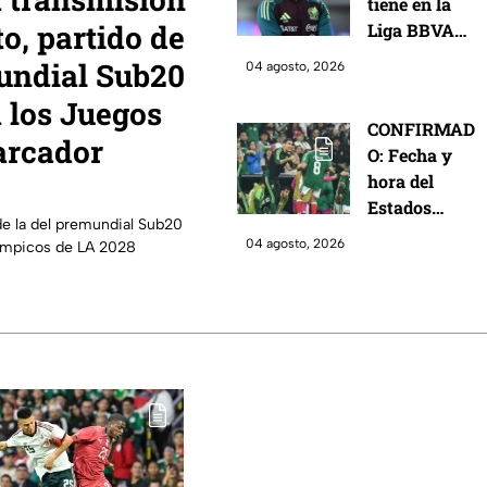
tiene en la
de agosto,
o, partido de
Liga BBVA
partido de
MX al central
semifinales
mundial Sub20
04 agosto, 2026
zurdo que
de los Juegos
 los Juegos
tanto
Centroameric
CONFIRMAD
necesita
anos y del
arcador
O: Fecha y
México: la
Caribe Santo
hora del
joven
Domingo
Estados
promesa
2026;
de la del premundial Sub20
Unidos vs
marcador
04 agosto, 2026
límpicos de LA 2028
México,
online de la
primer
selección
Clásico de la
Sub-23
Concacaf de
Rafael
Márquez