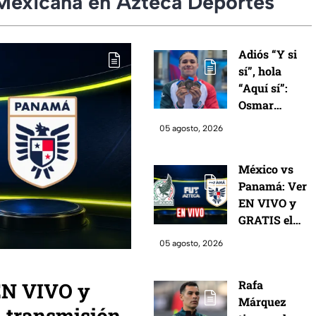
 Mexicana en Azteca Deportes
Adiós “Y si
sí”, hola
“Aquí sí”:
Osmar
Olvera acaba
05 agosto, 2026
a la Selección
Mexicana
México vs
con una
Panamá: Ver
nueva frase
EN VIVO y
tras ganar el
GRATIS el
oro
resultado de
05 agosto, 2026
la
transmisión
Rafa
EN VIVO y
HOY
Márquez
miércoles 5
a transmisión