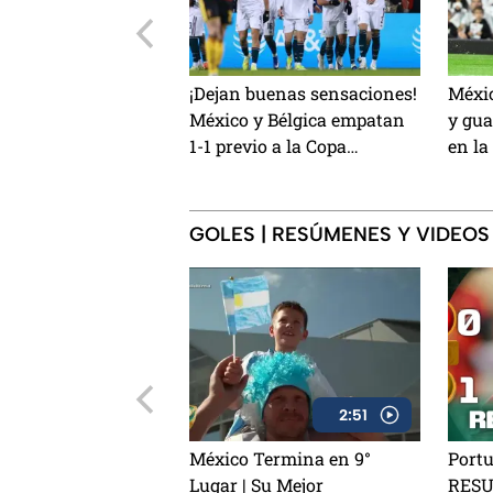
¡Dejan buenas sensaciones!
Méxi
México y Bélgica empatan
y gu
1-1 previo a la Copa
en la
Mundial de la FIFA 2026™
Estad
Aztec
mome
GOLES | RESÚMENES Y VIDEOS
2:51
México Termina en 9°
Portu
Lugar | Su Mejor
RESU