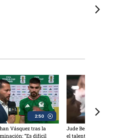
2:50
0:42
han Vásquez tras la
Jude Bellingham reconoce
iminación: “Es difícil
el talento de Gilberto Mora