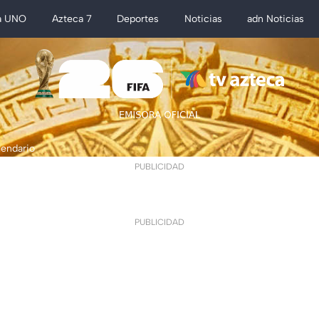
a UNO
Azteca 7
Deportes
Noticias
adn Noticias
lendario
PUBLICIDAD
PUBLICIDAD