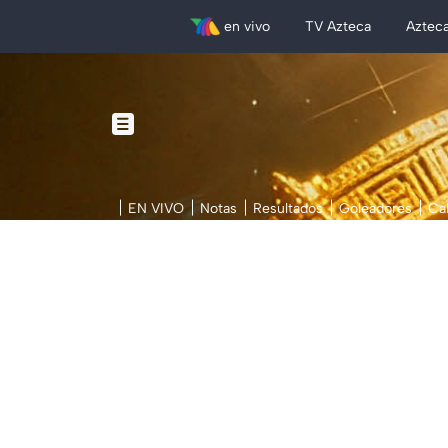
en vivo
TV Azteca
Aztec
EN VIVO
Notas
Resultados
Goleadores
Ca