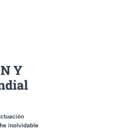
EN Y
ndial
actuación
he inolvidable